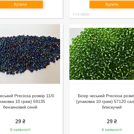
Купити
Купити
11/0 33020
чеський Preciosa розмір 11/0
Бісер чеський Preciosa розмі
паковка 10 грам) 59135
(упаковка 10 грам) 57120 са
бензиновий синій
блискучий
29 ₴
29 ₴
В наявності
В наявності