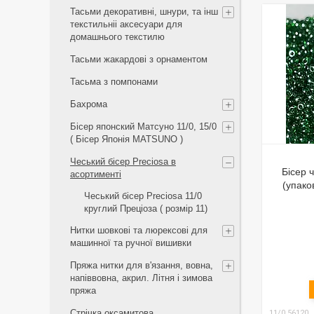
Тасьми декоративні, шнури, та інш
текстильніі аксесуари для
домашнього текстилю
Тасьми жакардові з орнаментом
Тасьма з помпонами
Бахрома
Бісер японский Матсуно 11/0, 15/0
( Бісер Японія MATSUNO )
Чеський бісер Preciosa в
Бісер 
асортименті
(упако
Чеський бісер Preciosa 11/0
круглий Преціоза ( розмір 11)
Нитки шовкові та люрексові для
машинної та ручної вишивки
Пряжа нитки для в'язання, вовна,
напіввовна, акрил. Літня і зимова
пряжа
Стрічка оксамитова
11/0 56120