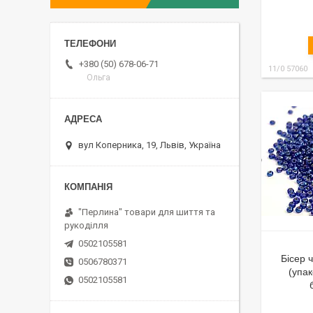
+380 (50) 678-06-71
11/0 57060
Ольга
вул Коперника, 19, Львів, Україна
"Перлина" товари для шиття та
рукоділля
0502105581
Бісер 
0506780371
(упак
0502105581