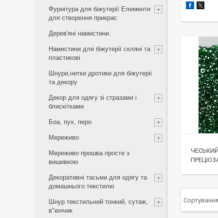
Фурнітура для біжутерії Елементи
для створення прикрас
Дерев'яні намистини.
Намистини для біжутерії скляні та
пластикові
Шнури,нитки дротики для біжутеріі
та декору
Декор для одягу зі стразами і
блискітками
Боа, пух, перо
Мереживо
ЧЕСЬКИЙ 
Мереживо прошва просте з
ПРЕЦІОЗА
вишивкою
Декоративні тасьми для одягу та
домашнього текстилю
Шнур текстильний тонкий, сутаж,
в"юнчик