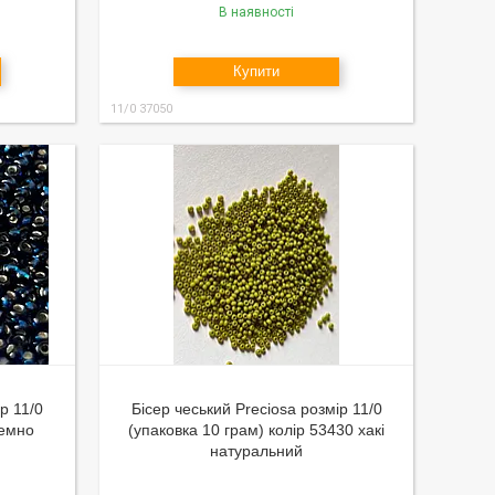
В наявності
Купити
11/0 37050
р 11/0
Бісер чеський Preciosa розмір 11/0
темно
(упаковка 10 грам) колір 53430 хакі
натуральний