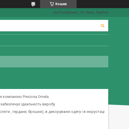
Кошик
вул Коперника, 19, Львів, Україна
 компанією Preciosa Ornela.
 забезпечує ідеальність виробу.
лети , гердани, брошки), в декоруванні одягу і в інкрустаці