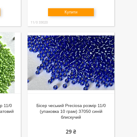
Купити
11/0 33020
р 11/0
Бісер чеський Preciosa розмір 11/0
латовий
(упаковка 10 грам) 37050 синій
блискучий
29 ₴