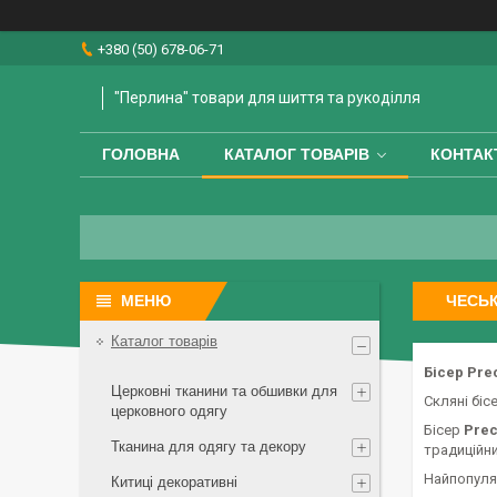
+380 (50) 678-06-71
"Перлина" товари для шиття та рукоділля
ГОЛОВНА
КАТАЛОГ ТОВАРІВ
КОНТАК
ЧЕСЬК
Каталог товарів
Бісер Pre
Церковні тканини та обшивки для
Скляні біс
церковного одягу
Бісер
Pre
Тканина для одягу та декору
традиційни
Найпопуляр
Китиці декоративні