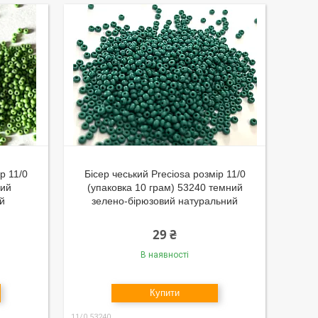
р 11/0
Бісер чеський Preciosa розмір 11/0
ний
(упаковка 10 грам) 53240 темний
й
зелено-бірюзовий натуральний
29 ₴
В наявності
Купити
11/0 53240