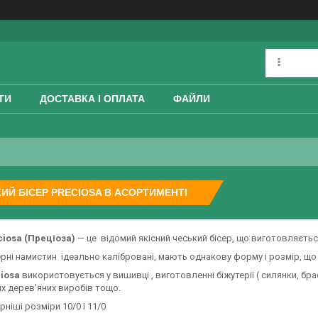
ТИ
ДОСТАВКА І ОПЛАТА
ФАЙЛИ
ИЙ БІСЕР PRECIOSA В АСОРТИМЕНТІ
ciosa (Преціоза)
— це відомий якісний чеський бісер, що виготовляється
ерні намистин ідеально калібровані, мають однакову форму і розмір, що
ciosa
використовується у вишивці , виготовленні біжутерії ( силянки, брас
х дерев'яних виробів тощо.
ніші розміри 10/0 і 11/0