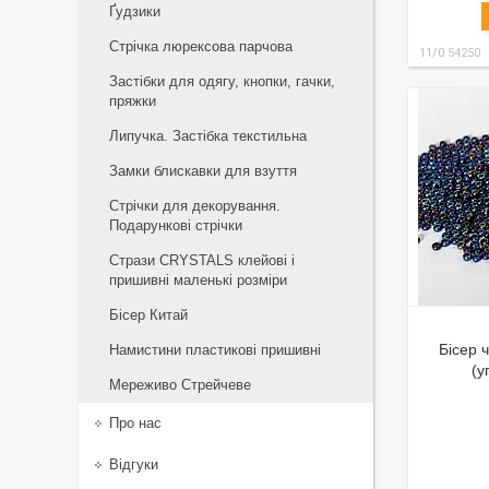
Ґудзики
Стрічка люрексова парчова
11/0 54250
Застібки для одягу, кнопки, гачки,
пряжки
Липучка. Застібка текстильна
Замки блискавки для взуття
Стрічки для декорування.
Подарункові стрічки
Стрази CRYSTALS клейові і
пришивні маленькі розміри
Бісер Китай
Бісер 
Намистини пластикові пришивні
(у
Мереживо Стрейчеве
Про нас
Відгуки