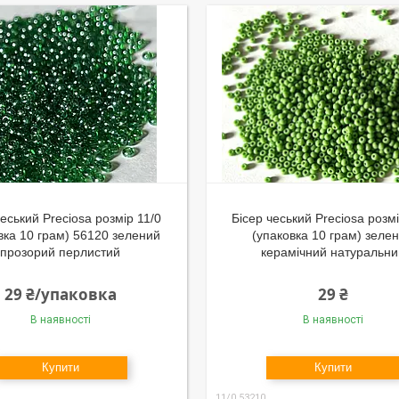
чеський Preciosa розмір 11/0
Бісер чеський Preciosa розмі
вка 10 грам) 56120 зелений
(упаковка 10 грам) зеле
прозорий перлистий
керамічний натуральни
29 ₴/упаковка
29 ₴
В наявності
В наявності
Купити
Купити
11/0 53210