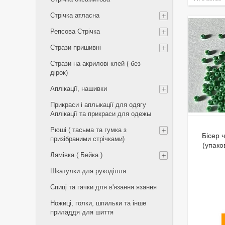
Стрічка атласна
Репсова Стрічка
Стрази пришивні
Стрази на акрилові клей ( без
дірок)
Аплікації, нашивки
Прикраси і аплыкації для одягу
Аплікації та прикраси для одежы
Рюші ( тасьма та гумка з
Бісер 
призібраними стрічками)
(упако
Лямівка ( Бейка )
Шкатулки для рукоділля
Спиці та гачки для в'язання язання
Ножиці, голки, шпильки та інше
приладдя для шиття