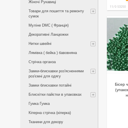
Жіночі Рукавиці
11/0 53250
Товари для пошиття та ремонту
сумок
Муліне DMC ( Франція)
Декоративні Ланцюжки
Нитки швейні
Лямівка ( бейка ) бавовняна
Стрічка органза
Замки-блискавки роз'ясненнями
роз'ємні для одягу
Бісер 
Замки блискавки потайні
(упако
Блискітки пайєтки в упаковках
н
Гумка Гумка
Кіперна стрічка (кіперка)
Тканини для декору