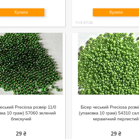
Купити
Купити
11/0 57120
чеський Preciosa розмір 11/0
Бісер чеський Preciosa розмі
вка 10 грам) 57060 зелений
(упаковка 10 грам) 54310 са
блискучий
керамічний перлистий
29 ₴
29 ₴