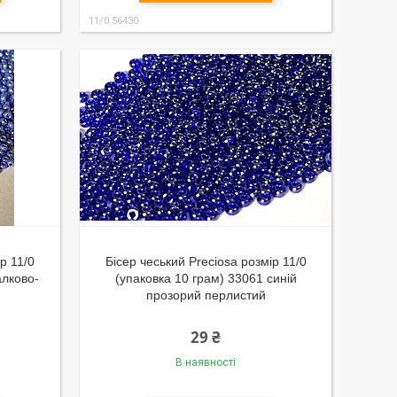
11/0 56430
р 11/0
Бісер чеський Preciosa розмір 11/0
алково-
(упаковка 10 грам) 33061 синій
прозорий перлистий
29 ₴
В наявності