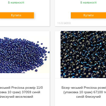
В наявності
В наявності
Купити
Купити
11/0 54310
чеський Preciosa розмір 11/0
Бісер чеський Preciosa розмі
овка 10 грам) 37059 синій
(упаковка 10 грам) 67100 
блискучий веселковий
синій блискучий