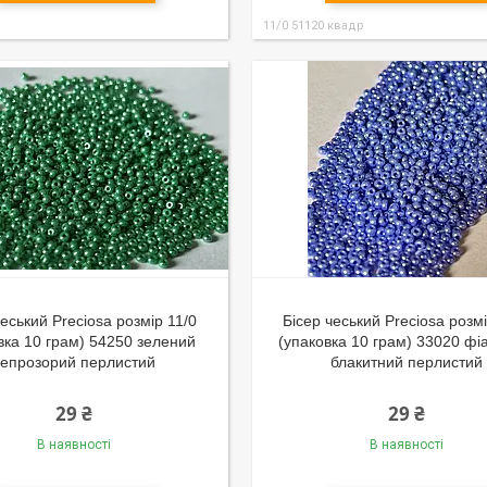
11/0 51120 квадр
чеський Preciosa розмір 11/0
Бісер чеський Preciosa розмі
вка 10 грам) 54250 зелений
(упаковка 10 грам) 33020 фі
епрозорий перлистий
блакитний перлистий
29 ₴
29 ₴
В наявності
В наявності