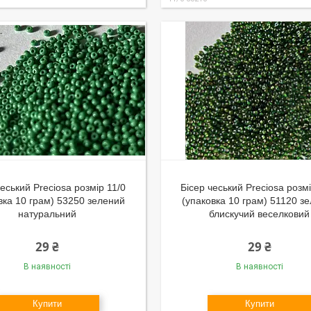
чеський Preciosa розмір 11/0
Бісер чеський Preciosa розмі
вка 10 грам) 53250 зелений
(упаковка 10 грам) 51120 з
натуральний
блискучий веселковий
29 ₴
29 ₴
В наявності
В наявності
Купити
Купити