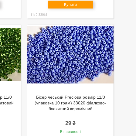
Купити
11/0 33061
р 11/0
Бісер чеський Preciosa розмір 11/0
латовий
(упаковка 10 грам) 33020 фіалково-
блакитний керамічний
29 ₴
В наявності