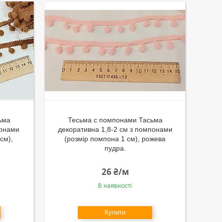
ьма
Тесьма с помпонами Тасьма
понами
декоративна 1,8-2 см з помпонами
см),
(розмір помпона 1 см), рожева
пудра.
26 ₴/м
В наявності
Купити