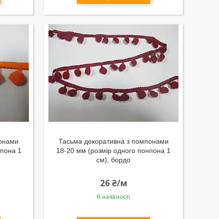
понами
Тасьма декоративна з помпонами
мпона 1
18-20 мм (розмір одного понпона 1
см), бордо
26 ₴/м
В наявності