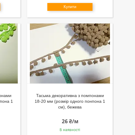
Купити
понами
Тасьма декоративна з помпонами
нпона 1
18-20 мм (розмір одного понпона 1
см), бежева
26 ₴/м
В наявності