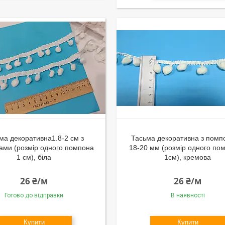
ма декоративна1.8-2 см з
Тасьма декоративна з пом
ами (розмір одного помпона
18-20 мм (розмір одного по
1 см), біла
1см), кремова
26 ₴/м
26 ₴/м
Готово до відправки
В наявності
Купити
Купити