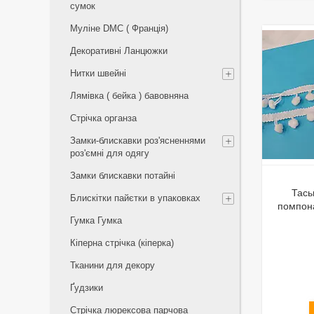
сумок
Муліне DMC ( Франція)
Декоративні Ланцюжки
Нитки швейні
Лямівка ( бейка ) бавовняна
Стрічка органза
Замки-блискавки роз'ясненнями
роз'ємні для одягу
Замки блискавки потайні
Тась
Блискітки пайєтки в упаковках
помпон
Гумка Гумка
Кіперна стрічка (кіперка)
Тканини для декору
Ґудзики
Стрічка люрексова парчова