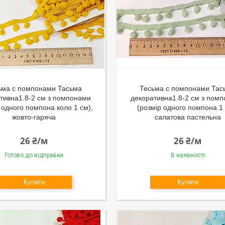
ьма с помпонами Тасьма
Тесьма с помпонами Тас
тивна1.8-2 см з помпонами
декоративна1.8-2 см з пом
 одного помпона коло 1 см),
(розмір одного помпона 1 
жовто-гаряча
салатова пастельна
26 ₴/м
26 ₴/м
Готово до відправки
В наявності
Купити
Купити