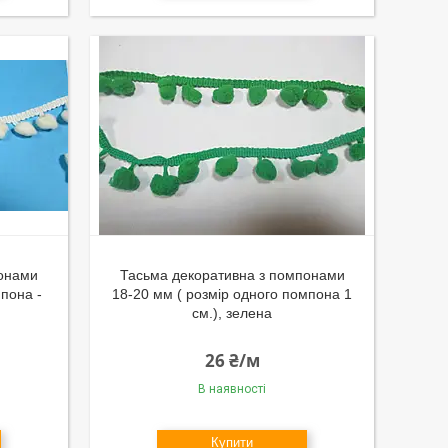
понами
Тасьма декоративна з помпонами
мпона -
18-20 мм ( розмір одного помпона 1
см.), зелена
26 ₴/м
В наявності
Купити