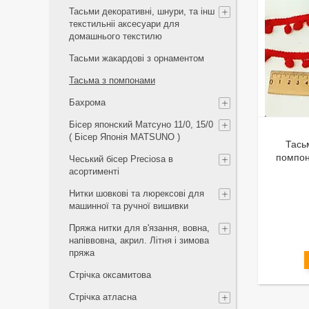
Тасьми декоративні, шнури, та інш
текстильніі аксесуари для
домашнього текстилю
Тасьми жакардові з орнаментом
Тасьма з помпонами
Бахрома
Бісер японский Матсуно 11/0, 15/0
( Бісер Японія MATSUNO )
Тась
помпон
Чеський бісер Preciosa в
асортименті
Нитки шовкові та люрексові для
машинної та ручної вишивки
Пряжа нитки для в'язання, вовна,
напіввовна, акрил. Літня і зимова
пряжа
Стрічка оксамитова
Стрічка атласна