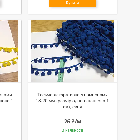
Купити
понами
Тасьма декоративна з помпонами
нпона 1
18-20 мм (розмір одного понпона 1
см), синя
26 ₴/м
В наявності