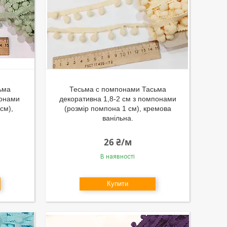
ьма
Тесьма с помпонами Тасьма
понами
декоративна 1,8-2 см з помпонами
см),
(розмір помпона 1 см), кремова
ванільна.
26 ₴/м
В наявності
Купити