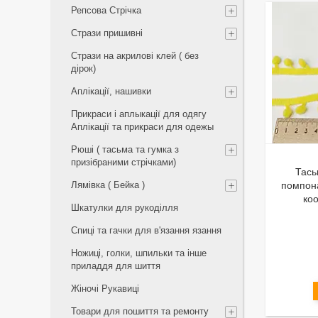
Репсова Стрічка
Стрази пришивні
Стрази на акрилові клей ( без
дірок)
Аплікації, нашивки
Прикраси і аплыкації для одягу
Аплікації та прикраси для одежы
Рюші ( тасьма та гумка з
призібраними стрічками)
Тась
Лямівка ( Бейка )
помпон
коо
Шкатулки для рукоділля
Спиці та гачки для в'язання язання
Ножиці, голки, шпильки та інше
приладдя для шиття
Жіночі Рукавиці
Товари для пошиття та ремонту