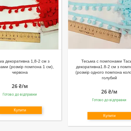
ма декоративна 1,8-2 см з
Тесьма с помпонами Тас
ами (розмір помпона 1 см),
декоративна1.8-2 см з пом
червона
(розмір одного помпона коло
голубий
26 ₴/м
26 ₴/м
Готово до відправки
Готово до відправки
Купити
Купити