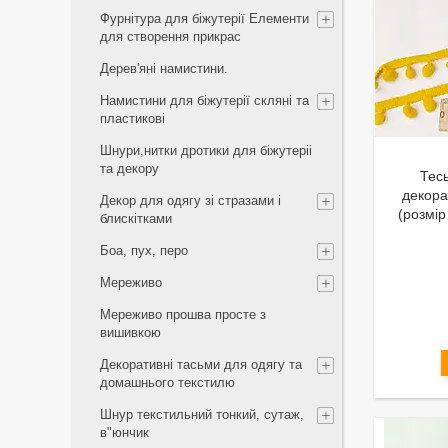
Фурнітура для біжутерії Елементи
для створення прикрас
Дерев'яні намистини.
Намистини для біжутерії скляні та
пластикові
Шнури,нитки дротики для біжутеріі
та декору
Тес
декора
Декор для одягу зі стразами і
(розмір
блискітками
Боа, пух, перо
Мереживо
Мереживо прошва просте з
вишивкою
Декоративні тасьми для одягу та
домашнього текстилю
Шнур текстильний тонкий, сутаж,
в"юнчик