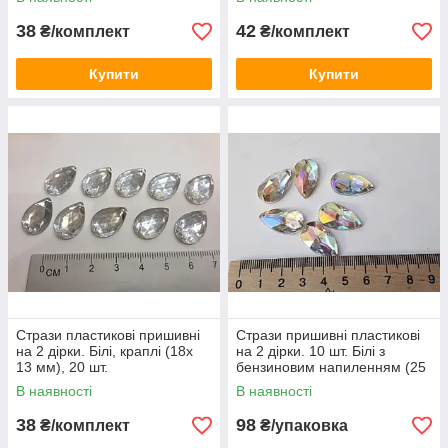
38
42
₴/комплект
₴/комплект
Купити
Купити
Стрази пластикові пришивні
Стрази пришивні пластикові
на 2 дірки. Білі, краплі (18х
на 2 дірки. 10 шт. Білі з
13 мм), 20 шт.
бензиновим напиленням (25
мм х 14мм)
В наявності
В наявності
38
98
₴/комплект
₴/упаковка