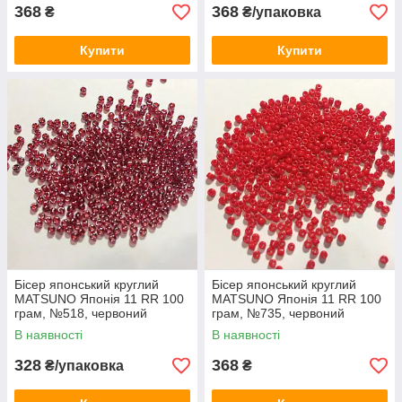
368
368
₴
₴/упаковка
Купити
Купити
Бісер японський круглий
Бісер японський круглий
MATSUNO Японія 11 RR 100
MATSUNO Японія 11 RR 100
грам, №518, червоний
грам, №735, червоний
темний прозорий з
керамічний
В наявності
В наявності
напиленням
328
368
₴/упаковка
₴