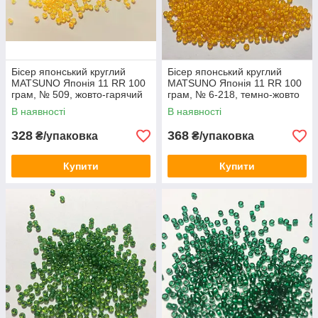
Бісер японський круглий
Бісер японський круглий
MATSUNO Японія 11 RR 100
MATSUNO Японія 11 RR 100
грам, № 509, жовто-гарячий
грам, № 6-218, темно-жовто
промальований
промальований
В наявності
В наявності
328
368
₴/упаковка
₴/упаковка
Купити
Купити