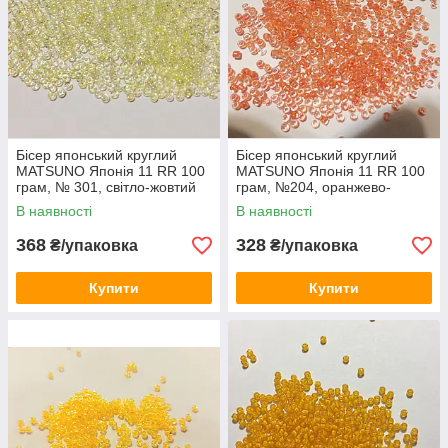
Бісер японський круглий
Бісер японський круглий
MATSUNO Японія 11 RR 100
MATSUNO Японія 11 RR 100
грам, № 301, світло-жовтий
грам, №204, оранжево-
прозорий з перламутром
персиковий промальований
В наявності
В наявності
368
328
₴/упаковка
₴/упаковка
Купити
Купити