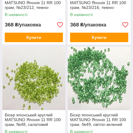
MATSUNO Японія 11 RR 100
MATSUNO Японія 11 RR 100
грам, №23/212, темно-
грам, №23/216, темно-
зелений промальований
зелений промальований
В наявності
В наявності
368
368
₴/упаковка
₴/упаковка
Купити
Купити
Бісер японський круглий
Бісер японський круглий
MATSUNO Японія 11 RR 100
MATSUNO Японія 11 RR 100
грам, №48, салатовий
грам, №49, світло-зелений
блискучий
блискучий
В наявності
В наявності