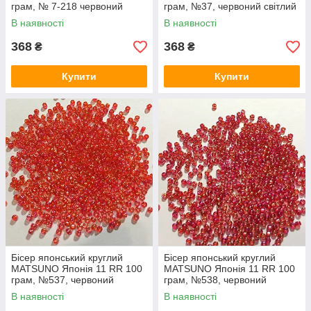
грам, № 7-218 червоний
грам, №37, червоний світлий
профарбований
блискучийний
В наявності
В наявності
368
368
₴
₴
Купити
Купити
Бісер японський круглий
Бісер японський круглий
MATSUNO Японія 11 RR 100
MATSUNO Японія 11 RR 100
грам, №537, червоний
грам, №538, червоний
прозорий веслковий
темний прозорий веселковий
В наявності
В наявності