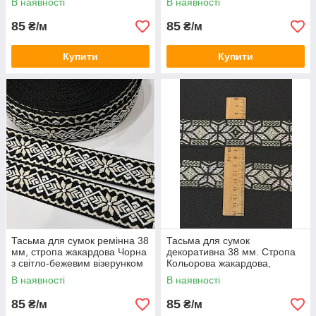
В наявності
В наявності
Червоно-чорна
візерунком.
85
85
₴/м
₴/м
Купити
Купити
Тасьма для сумок ремінна 38
Тасьма для сумок
мм, стропа жакардова Чорна
декоративна 38 мм. Стропа
з світло-бежевим візерунком
Кольорова жакардова,
Чорно-сіра
В наявності
В наявності
85
85
₴/м
₴/м