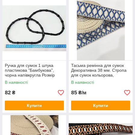
Ручка для сумок 1 штука
Тасьма ремінна для сумок
пластикова "Бамбукова",
Декоративна 38 мм. Стропа
чорна напівкругла Розмір
для сумок кольорова,
20/14 см
жакардова з візерунком.
В наявності
В наявності
Бежева з синім
82
85
₴
₴/м
Купити
Купити