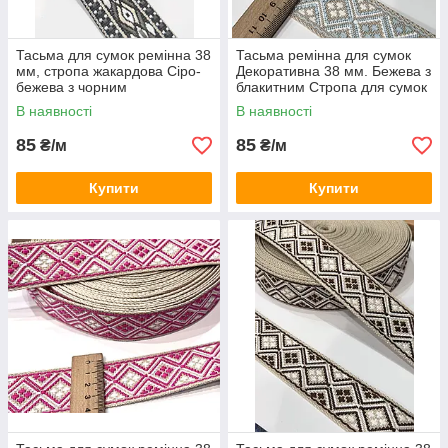
Тасьма для сумок ремінна 38
Тасьма ремінна для сумок
мм, стропа жакардова Сіро-
Декоративна 38 мм. Бежева з
бежева з чорним
блакитним Стропа для сумок
кольорова, жакардова з
В наявності
В наявності
візерунком.
85
85
₴/м
₴/м
Купити
Купити