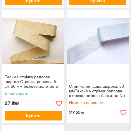
Купити
Купити
Тасьма стрічка репсова
широка Стричка репсова 5
см 50 мм бежево-золотиста
Стричка репсова широка, 50
09. Туреччина
ммТексима стрічка репсова
В наявності
широка, ножово-блакитна No
91. Туреччина
27
Немає в наявності
₴/м
27
₴/м
Купити