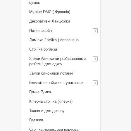
сумок
Муліне DMC ( Франція)
Декоративні Ланцюжки
Нитки швейні
Лямівка ( бейка ) бавовняна
Стрічка органза
Замки-блискавки роз'ясненнями
роз'ємні для одягу
Замки блискавки потайні
Блискітки пайєтки в упаковках
Гумка Гумка
Кіперна стрічка (кіперка)
Тканини для декору
Ґудзики
Стрічка люрексова парчова