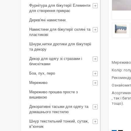
Фурнітура для біжутерії Елементи
для створення прикрас
Дерев'яні намистини.
Намистини для біжутерії скляні та
пластикові
Шнури,нитки дротики для біжутеріі
та декору
Декор для одягу зі стразами і
Мереживо 
блискітками
Колір: гол
Боа, пух, перо
Рекоменду
Мереживо
Ознайомит
Мереживо прошва просте з
Асортимент
вишивкою
, так і ба
тощо).
Декоративні тасьми для одягу та
домашнього текстилю
Шнур текстильний тонкий, сутаж,
в"юнчик