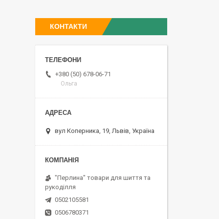
КОНТАКТИ
+380 (50) 678-06-71
Ольга
вул Коперника, 19, Львів, Україна
"Перлина" товари для шиття та
рукоділля
0502105581
0506780371