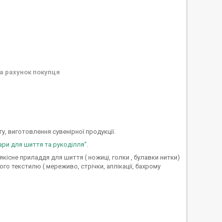
а рахунок покупця
, виготовлення сувенірної продукції.
ари для шиття та рукоділля".
існе приладдя для шиття ( ножиці, голки , булавки нитки)
го текстилю ( мереживо, стрічки, аплікації, бахрому