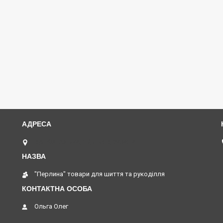
вул Коперника, 19, Львів, Україна
"Перлина" товари для шиття та рукоділля
Ольга Олег