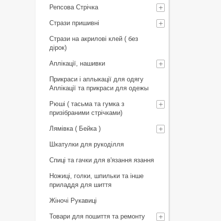
Репсова Стрічка
Стрази пришивні
Стрази на акрилові клей ( без
дірок)
Аплікації, нашивки
Прикраси і аплыкації для одягу
Аплікації та прикраси для одежы
Рюші ( тасьма та гумка з
призібраними стрічками)
Лямівка ( Бейка )
Шкатулки для рукоділля
Спиці та гачки для в'язання язання
Ножиці, голки, шпильки та інше
приладдя для шиття
Жіночі Рукавиці
Товари для пошиття та ремонту