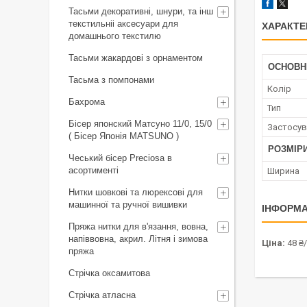
Тасьми декоративні, шнури, та інш
текстильніі аксесуари для
ХАРАКТЕ
домашнього текстилю
Тасьми жакардові з орнаментом
ОСНОВН
Тасьма з помпонами
Колір
Бахрома
Тип
Бісер японский Матсуно 11/0, 15/0
Застосув
( Бісер Японія MATSUNO )
РОЗМІР
Чеський бісер Preciosa в
асортименті
Ширина
Нитки шовкові та люрексові для
машинної та ручної вишивки
ІНФОРМА
Пряжа нитки для в'язання, вовна,
напіввовна, акрил. Літня і зимова
Ціна:
48 ₴
пряжа
Стрічка оксамитова
Стрічка атласна