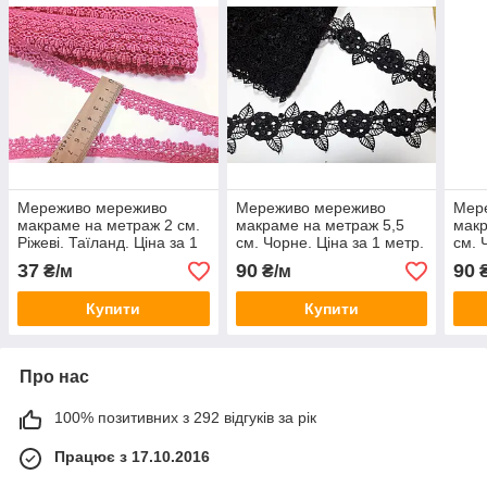
Мереживо мереживо
Мереживо мереживо
Мер
макраме на метраж 2 см.
макраме на метраж 5,5
макр
Ріжеві. Таїланд. Ціна за 1
см. Чорне. Ціна за 1 метр.
см. 
метр
Таїланд
Таїл
37
90
90
₴/м
₴/м
₴
Купити
Купити
Про нас
100% позитивних з 292 відгуків за рік
Працює з 17.10.2016