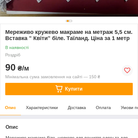
Мереживо кружево макраме на метраж 5,5 см.
Вставка " Квіти" біле. Таїланд. Ціна за 1 метр
В наявності
Роздріб
90
₴/м
Мінімальна сума замовлення на сайті — 150 ₴
Купити
Опис
Характеристики
Доставка
Оплата
Умови п
Опис
Мереживо макраме біле, шовкове для пошиття одягу та для