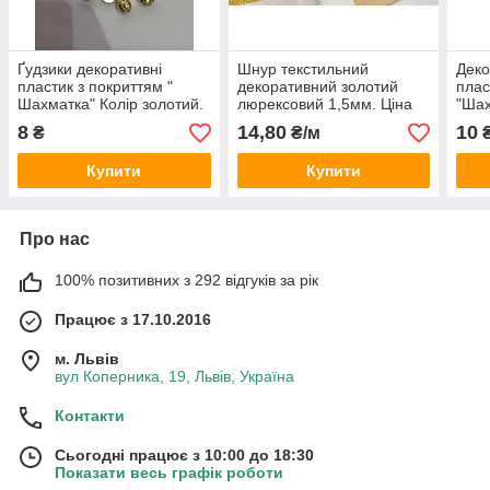
Ґудзики декоративні
Шнур текстильний
Деко
пластик з покриттям "
декоративний золотий
плас
Шахматка" Колір золотий.
люрексовий 1,5мм. Ціна
"Шах
15 мм, на ніжці. Ціна за 1
за 1 метр.
сріб
8
14,80
10
₴
₴/м
шт
ніжц
Купити
Купити
Про нас
100% позитивних з 292 відгуків за рік
Працює з 17.10.2016
м. Львів
вул Коперника, 19, Львів, Україна
Контакти
Сьогодні працює з 10:00 до 18:30
Показати весь графік роботи