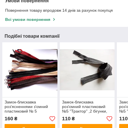
Умови повернення
Повернення товару впродовж 14 днів за рахунок покупця
Всі умови повернення
Подібні товари компанії
Замок-блискавка
Замок-блискавка
Замо
роз'ясненнями з'ємний
роз'ємний пластиковий
роз'
пластиковий № 5
№5 "Трактор" ,2 бігунки,
№5 "
"Трактор" ,2 бігунки,
70 см, сірий темний 312
70 с
160
110
110
₴
₴
100см. ( 1 метр) Чорний
177