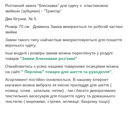
Роз'ємний замок "блискавка" для одягу з пластиковою
змійкою (зубцями) - "Трактор"
Два бігунки, № 5.
Розмір 70 см. Довжина Замка вимірюється по робочій частині
змійки.
Замки такого типу найчастіше використовуються для пошиття
верхнього одягу.
Інші моделі і розміри замків можна переглянути у розділі
товарів
"Замки-блискавки роз'ємні"
Ознайомитись з усіма нашими товарними позиціями можна
на сайті
" Перлина" товари для шиття та рукоділля".
Асортимент постійно оновлюється. В нашому інтернет
магазині можна вибрати як якісне приладдя для шиття (
ножиці, голки , шпильки, нитки) , так і багато декоративних
текстильних аксесуарів для пошиття одягу та домашнього
текстилю ( мереживо, стрічки, аплікації, бахрому тощо).