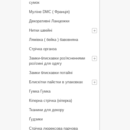
сумок
Муліне DMC ( Франція)
Декоративні Ланцюжки
Нитки швейні
Лямівка ( бейка ) бавовняна
Стрічка органза
Замки-блискавки роз'ясненнями
роз'ємні для одягу
Замки блискавки потайні
Блискітки пайєтки в упаковках
Гумка Гумка
Кіперна стрічка (кіперка)
Тканини для декору
Ґудзики
Стрічка люрексова парчова