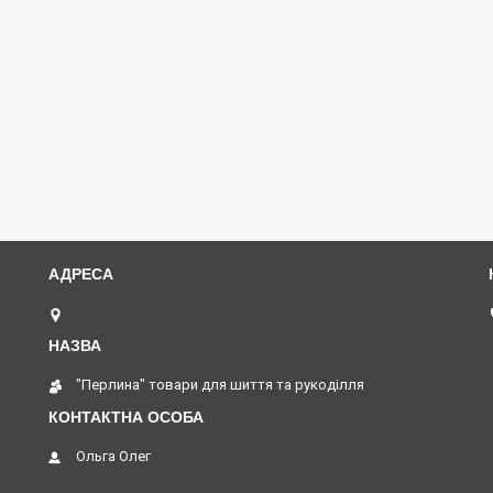
вул Коперника, 19, Львів, Україна
"Перлина" товари для шиття та рукоділля
Ольга Олег