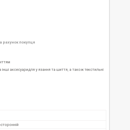
а рахунок покупця
риттям
та інші аксесуаридля у язання та шиття, а також текстильні
осторонній