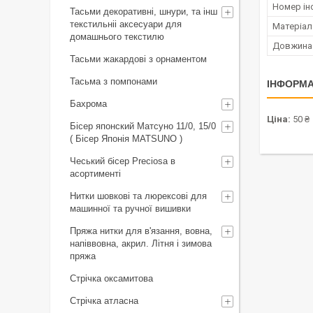
Номер ін
Тасьми декоративні, шнури, та інш
текстильніі аксесуари для
Матеріал
домашнього текстилю
Довжина
Тасьми жакардові з орнаментом
Тасьма з помпонами
ІНФОРМА
Бахрома
Ціна:
50 ₴
Бісер японский Матсуно 11/0, 15/0
( Бісер Японія MATSUNO )
Чеський бісер Preciosa в
асортименті
Нитки шовкові та люрексові для
машинної та ручної вишивки
Пряжа нитки для в'язання, вовна,
напіввовна, акрил. Літня і зимова
пряжа
Стрічка оксамитова
Стрічка атласна