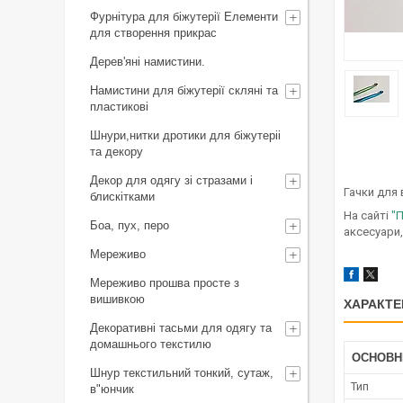
Фурнітура для біжутерії Елементи
для створення прикрас
Дерев'яні намистини.
Намистини для біжутерії скляні та
пластикові
Шнури,нитки дротики для біжутеріі
та декору
Декор для одягу зі стразами і
Гачки для 
блискітками
На сайті
"П
Боа, пух, перо
аксесуари,
Мереживо
Мереживо прошва просте з
вишивкою
ХАРАКТЕ
Декоративні тасьми для одягу та
домашнього текстилю
ОСНОВН
Шнур текстильний тонкий, сутаж,
Тип
в"юнчик