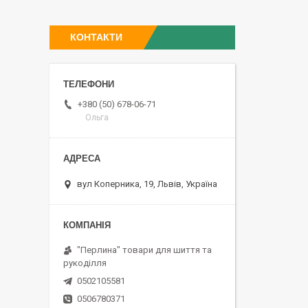
КОНТАКТИ
+380 (50) 678-06-71
Ольга
вул Коперника, 19, Львів, Україна
"Перлина" товари для шиття та
рукоділля
0502105581
0506780371