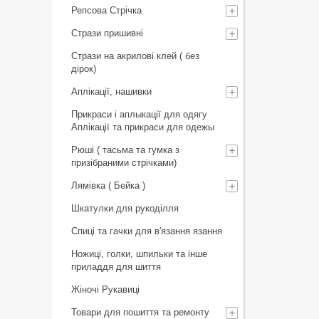
Репсова Стрічка
Стрази пришивні
Стрази на акрилові клей ( без
дірок)
Аплікації, нашивки
Прикраси і аплыкації для одягу
Аплікації та прикраси для одежы
Рюші ( тасьма та гумка з
призібраними стрічками)
Лямівка ( Бейка )
Шкатулки для рукоділля
Спиці та гачки для в'язання язання
Ножиці, голки, шпильки та інше
приладдя для шиття
Жіночі Рукавиці
Товари для пошиття та ремонту