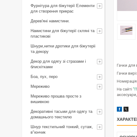
Фурнітура для біжутерії Елементи
для створення прикрас
Дерев'яні намистини.
Намистини для біжутерії скляні та
пластикові
Шнури,нитки дротики для біжутеріі
та декору
Декор для одягу зі стразами і
Гачки для 
блискітками
Гачки вирі
Боа, пух, перо
Номерація 
Мереживо
На сайті
"П
аксесуари,
Мереживо прошва просте з
вишивкою
Декоративні тасьми для одягу та
домашнього текстилю
ХАРАКТЕ
Шнур текстильний тонкий, сутаж,
в"юнчик