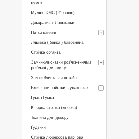
сумок
Муліне DMC ( Франція)
Декоративні Ланцюжки
Нитки швейні
Лямівка ( бейка ) бавовняна
Стрічка органза
Замки-блискавки роз'ясненнями
роз'ємні для одягу
Замки блискавки потайні
Блискітки пайєтки в упаковках
Гумка Гумка
Кіперна стрічка (кіперка)
Тканини для декору
Ґудзики
Стрічка люрексова парчова