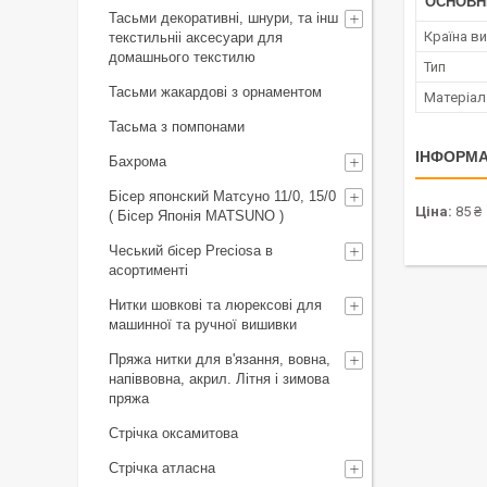
ОСНОВН
Тасьми декоративні, шнури, та інш
Країна в
текстильніі аксесуари для
домашнього текстилю
Тип
Тасьми жакардові з орнаментом
Матеріал
Тасьма з помпонами
ІНФОРМА
Бахрома
Бісер японский Матсуно 11/0, 15/0
Ціна:
85 ₴
( Бісер Японія MATSUNO )
Чеський бісер Preciosa в
асортименті
Нитки шовкові та люрексові для
машинної та ручної вишивки
Пряжа нитки для в'язання, вовна,
напіввовна, акрил. Літня і зимова
пряжа
Стрічка оксамитова
Стрічка атласна