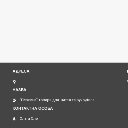
вул Коперника, 19, Львів, Україна
"Перлина" товари для шиття та рукоділля
Ольга Олег