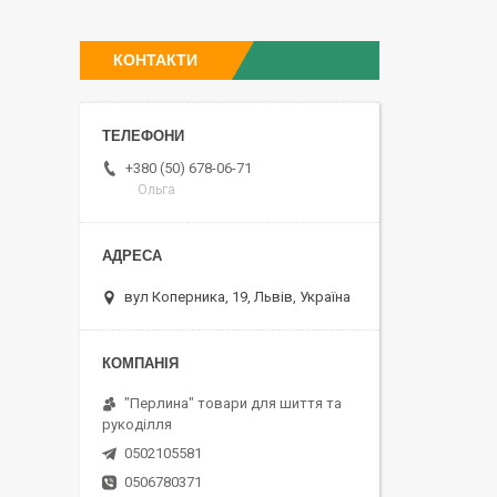
КОНТАКТИ
+380 (50) 678-06-71
Ольга
вул Коперника, 19, Львів, Україна
"Перлина" товари для шиття та
рукоділля
0502105581
0506780371