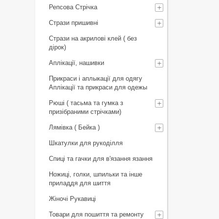
Репсова Стрічка
Стрази пришивні
Стрази на акрилові клей ( без
дірок)
Аплікації, нашивки
Прикраси і аплыкації для одягу
Аплікації та прикраси для одежы
Рюші ( тасьма та гумка з
призібраними стрічками)
Лямівка ( Бейка )
Шкатулки для рукоділля
Спиці та гачки для в'язання язання
Ножиці, голки, шпильки та інше
приладдя для шиття
Жіночі Рукавиці
Товари для пошиття та ремонту