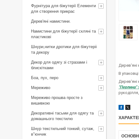
Фурнітура для біжутерії Елементи
для створення прикрас
Дерев'яні намистини.
Намистини для біжутерії скляні та
пластикові
Шнури,нитки дротики для біжутеріі
та декору
Декор для одягу зі стразами і
Дерев'яні 
блискітками
В упаковці
Боа, пух, перо
Дерев'яні 
"Перлина" 
Мереживо
рукоділля,
Мереживо прошва просте з
вишивкою
Декоративні тасьми для одягу та
ХАРАКТЕ
домашнього текстилю
Шнур текстильний тонкий, сутаж,
в"юнчик
ОСНОВН