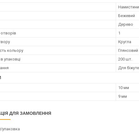
Намистини
Бежевий
Дерево
ь отворів
1
твору
Кругла
сть кольору
Глянсовий
 в упаковці
200 шт.
ання
Для біжуте
И
10 мм
9 мм
ЦІЯ ДЛЯ ЗАМОВЛЕННЯ
₴/упаковка