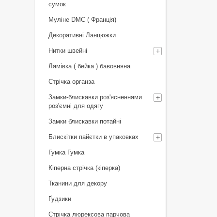
сумок
Муліне DMC ( Франція)
Декоративні Ланцюжки
Нитки швейні
Лямівка ( бейка ) бавовняна
Стрічка органза
Замки-блискавки роз'ясненнями
роз'ємні для одягу
Замки блискавки потайні
Блискітки пайєтки в упаковках
Гумка Гумка
Кіперна стрічка (кіперка)
Тканини для декору
Ґудзики
Стрічка люрексова парчова