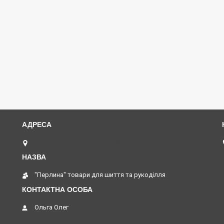
вул Коперника, 19, Львів, Україна
"Перлина" товари для шиття та рукоділля
Ольга Олег