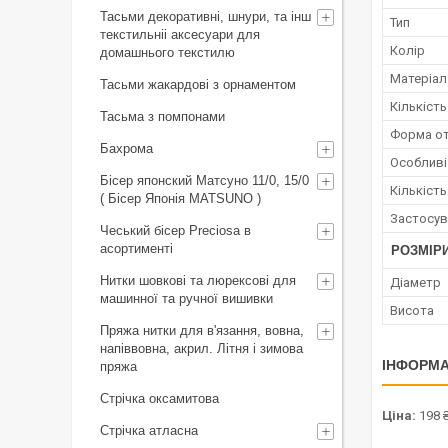
Тасьми декоративні, шнури, та інш
Тип
текстильніі аксесуари для
Колір
домашнього текстилю
Матеріал
Тасьми жакардові з орнаментом
Кількіст
Тасьма з помпонами
Форма о
Бахрома
Особливі
Бісер японский Матсуно 11/0, 15/0
Кількість
( Бісер Японія MATSUNO )
Застосув
Чеський бісер Preciosa в
асортименті
РОЗМІР
Нитки шовкові та люрексові для
Діаметр
машинної та ручної вишивки
Висота
Пряжа нитки для в'язання, вовна,
напіввовна, акрил. Літня і зимова
ІНФОРМА
пряжа
Стрічка оксамитова
Ціна:
198 
Стрічка атласна