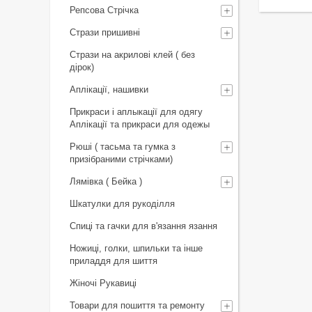
Репсова Стрічка
Стрази пришивні
Стрази на акрилові клей ( без
дірок)
Аплікації, нашивки
Прикраси і аплыкації для одягу
Аплікації та прикраси для одежы
Рюші ( тасьма та гумка з
призібраними стрічками)
Лямівка ( Бейка )
Шкатулки для рукоділля
Спиці та гачки для в'язання язання
Ножиці, голки, шпильки та інше
приладдя для шиття
Жіночі Рукавиці
Товари для пошиття та ремонту