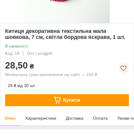
Китиця декоративна текстильна мала
шовкова, 7 см, світла бордова яскрава, 1 шт.
В наявності
Код: 18
Опт і роздріб
28,50
₴
Мінімальна сума замовлення на сайті — 150 ₴
28 ₴
від 30 шт.
Купити
Опис
Характеристики
Доставка
Оплата
Умови п