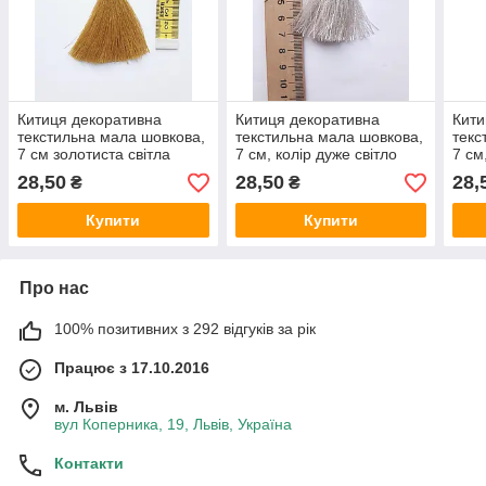
Китиця декоративна
Китиця декоративна
Кити
текстильна мала шовкова,
текстильна мала шовкова,
текс
7 см золотиста світла
7 см, колір дуже світло
7 см
шовкова 1 шт.
сірий, 1 шт.
роже
28,50
28,50
28,
₴
₴
Купити
Купити
Про нас
100% позитивних з 292 відгуків за рік
Працює з 17.10.2016
м. Львів
вул Коперника, 19, Львів, Україна
Контакти