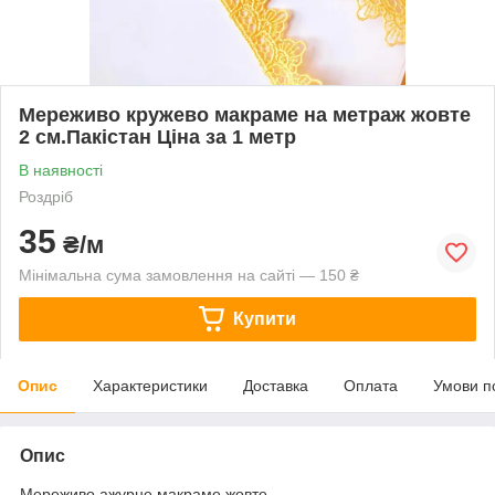
Мереживо кружево макраме на метраж жовте
2 см.Пакістан Ціна за 1 метр
В наявності
Роздріб
35
₴/м
Мінімальна сума замовлення на сайті — 150 ₴
Купити
Опис
Характеристики
Доставка
Оплата
Умови п
Опис
Мереживо ажурне макраме жовте