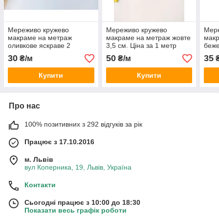
Мереживо кружево
Мереживо кружево
Мер
макраме на метраж
макраме на метраж жовте
мак
оливкове яскраве 2
3,5 см. Ціна за 1 метр
беже
см.Пакістан Ціна за 1 метр
см.П
30
50
35
₴/м
₴/м
₴
Купити
Купити
Про нас
100% позитивних з 292 відгуків за рік
Працює з 17.10.2016
м. Львів
вул Коперника, 19, Львів, Україна
Контакти
Сьогодні працює з 10:00 до 18:30
Показати весь графік роботи