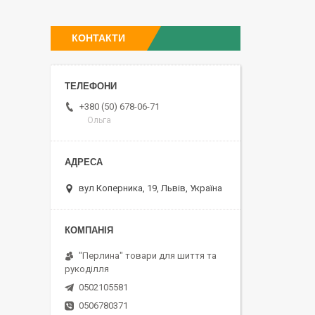
КОНТАКТИ
+380 (50) 678-06-71
Ольга
вул Коперника, 19, Львів, Україна
"Перлина" товари для шиття та
рукоділля
0502105581
0506780371