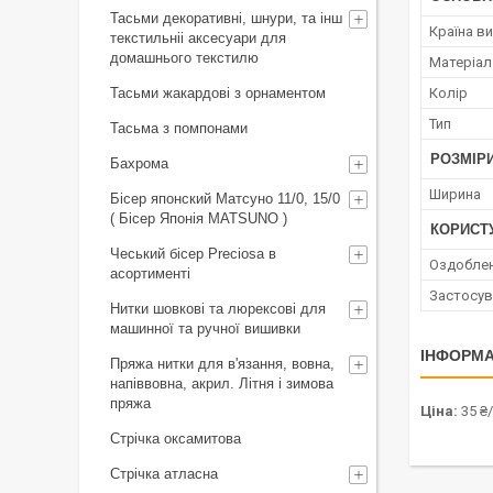
Тасьми декоративні, шнури, та інш
Країна в
текстильніі аксесуари для
домашнього текстилю
Матеріал
Тасьми жакардові з орнаментом
Колір
Тип
Тасьма з помпонами
РОЗМІР
Бахрома
Ширина
Бісер японский Матсуно 11/0, 15/0
( Бісер Японія MATSUNO )
КОРИСТ
Чеський бісер Preciosa в
Оздоблен
асортименті
Застосув
Нитки шовкові та люрексові для
машинної та ручної вишивки
ІНФОРМА
Пряжа нитки для в'язання, вовна,
напіввовна, акрил. Літня і зимова
пряжа
Ціна:
35 ₴
Стрічка оксамитова
Стрічка атласна