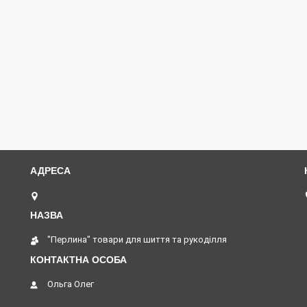
вул Коперника, 19, Львів, Україна
"Перлина" товари для шиття та рукоділля
Ольга Олег