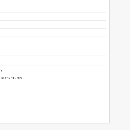
гу
ня текстилю