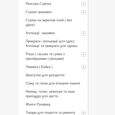
Репсова Стрічка
Стрази пришивні
Стрази на акрилові клей ( без
дірок)
Аплікації, нашивки
Прикраси і аплыкації для одягу
Аплікації та прикраси для одежы
Рюші ( тасьма та гумка з
призібраними стрічками)
Лямівка ( Бейка )
Шкатулки для рукоділля
Спиці та гачки для в'язання язання
Ножиці, голки, шпильки та інше
приладдя для шиття
Жіночі Рукавиці
Товари для пошиття та ремонту