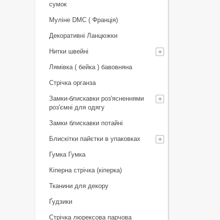
сумок
Муліне DMC ( Франція)
Декоративні Ланцюжки
Нитки швейні
Лямівка ( бейка ) бавовняна
Стрічка органза
Замки-блискавки роз'ясненнями
роз'ємні для одягу
Замки блискавки потайні
Блискітки пайєтки в упаковках
Гумка Гумка
Кіперна стрічка (кіперка)
Тканини для декору
Ґудзики
Стрічка люрексова парчова