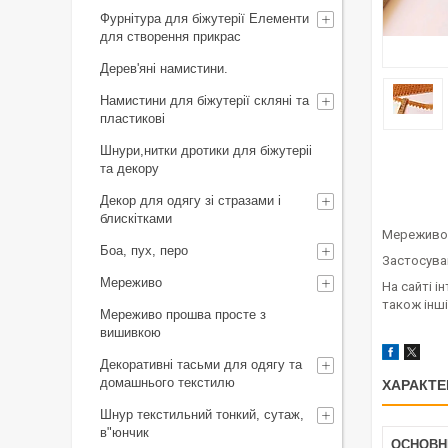
Фурнітура для біжутерії Елементи
для створення прикрас
Дерев'яні намистини.
Намистини для біжутерії скляні та
пластикові
Шнури,нитки дротики для біжутеріі
та декору
Декор для одягу зі стразами і
блискітками
Мереживо 
Боа, пух, перо
Застосува
Мереживо
На сайті і
також інші
Мереживо прошва просте з
вишивкою
Декоративні тасьми для одягу та
домашнього текстилю
ХАРАКТЕ
Шнур текстильний тонкий, сутаж,
в"юнчик
ОСНОВН