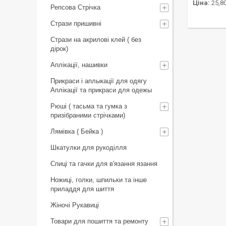
Ціна:
25,8
Репсова Стрічка
Стрази пришивні
Стрази на акрилові клей ( без
дірок)
Аплікації, нашивки
Прикраси і аплыкації для одягу
Аплікації та прикраси для одежы
Рюші ( тасьма та гумка з
призібраними стрічками)
Лямівка ( Бейка )
Шкатулки для рукоділля
Спиці та гачки для в'язання язання
Ножиці, голки, шпильки та інше
приладдя для шиття
Жіночі Рукавиці
Товари для пошиття та ремонту