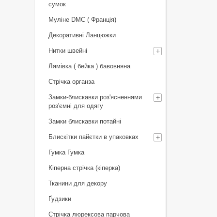
сумок
Муліне DMC ( Франція)
Декоративні Ланцюжки
Нитки швейні
Лямівка ( бейка ) бавовняна
Стрічка органза
Замки-блискавки роз'ясненнями
роз'ємні для одягу
Замки блискавки потайні
Блискітки пайєтки в упаковках
Гумка Гумка
Кіперна стрічка (кіперка)
Тканини для декору
Ґудзики
Стрічка люрексова парчова