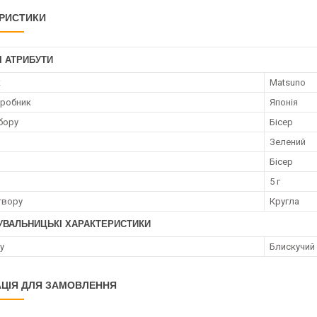
РИСТИКИ
І АТРИБУТИ
к
Matsuno
иробник
Японія
бору
Бісер
Зелений
Бісер
5 г
твору
Кругла
УВАЛЬНИЦЬКІ ХАРАКТЕРИСТИКИ
у
Блискучий
ЦІЯ ДЛЯ ЗАМОВЛЕННЯ