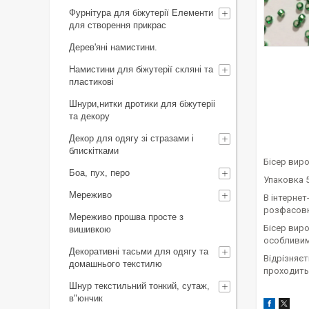
Фурнітура для біжутерії Елементи
для створення прикрас
Дерев'яні намистини.
Намистини для біжутерії скляні та
пластикові
Шнури,нитки дротики для біжутеріі
та декору
Декор для одягу зі стразами і
блискітками
Бісер виро
Боа, пух, перо
Упаковка 5
Мереживо
В інтернет
розфасовка
Мереживо прошва просте з
Бісер виро
вишивкою
особливим
Декоративні тасьми для одягу та
Відрізняє
домашнього текстилю
проходить
Шнур текстильний тонкий, сутаж,
в"юнчик