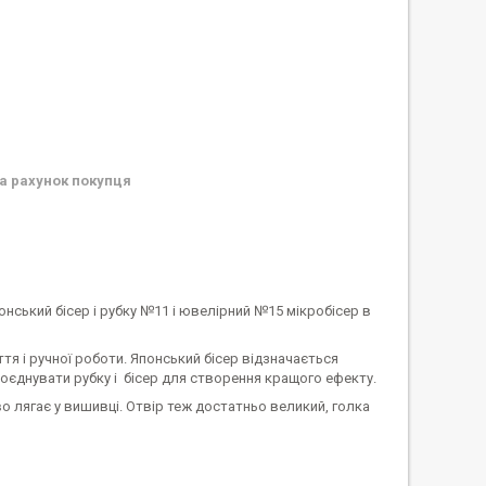
а рахунок покупця
ський бісер і рубку №11 і ювелірний №15 мікробісер в
я і ручної роботи. Японський бісер відзначається
оєднувати рубку і бісер для створення кращого ефекту.
 лягає у вишивці. Отвір теж достатньо великий, голка