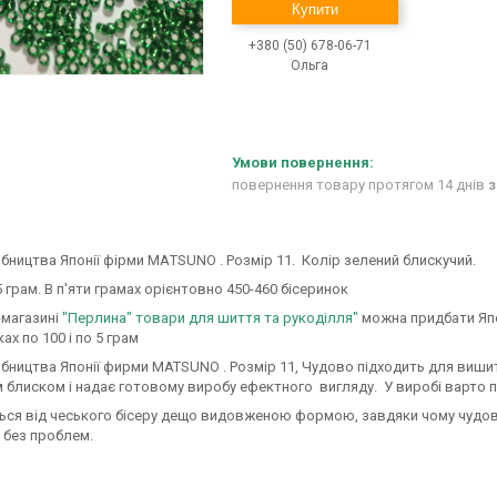
Купити
+380 (50) 678-06-71
Ольга
повернення товару протягом 14 днів
з
бництва Японії фірми MAТSUNO . Розмір 11. Колір зелений блискучий.
 грам. В п'яти грамах орієнтовно 450-460 бісеринок
-магазині
"Перлина" товари для шиття та рукоділля"
можна придбати Япон
х по 100 і по 5 грам
бництва Японії фирми MATSUNO . Розмір 11, Чудово підходить для вишитт
 блиском і надає готовому виробу ефектного вигляду. У виробі варто п
ться від чеського бісеру дещо видовженою формою, завдяки чому чудово
 без проблем.