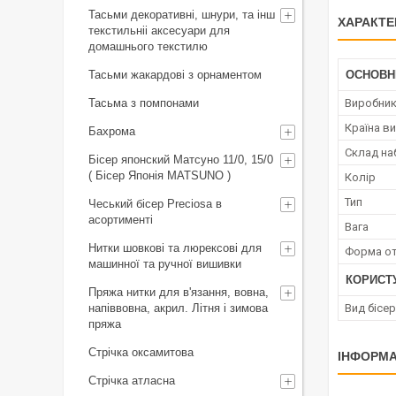
Тасьми декоративні, шнури, та інш
ХАРАКТЕ
текстильніі аксесуари для
домашнього текстилю
Тасьми жакардові з орнаментом
ОСНОВН
Тасьма з помпонами
Виробни
Країна в
Бахрома
Склад на
Бісер японский Матсуно 11/0, 15/0
( Бісер Японія MATSUNO )
Колір
Тип
Чеський бісер Preciosa в
асортименті
Вага
Нитки шовкові та люрексові для
Форма о
машинної та ручної вишивки
КОРИСТ
Пряжа нитки для в'язання, вовна,
напіввовна, акрил. Літня і зимова
Вид бісер
пряжа
Стрічка оксамитова
ІНФОРМА
Стрічка атласна