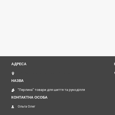
вул Коперника, 19, Львів, Україна
"Перлина" товари для шиття та рукоділля
Ольга Олег