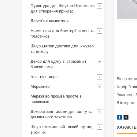
Фурнітура для біжутерії Елементи
для створення прикрас
Дерев'яні намистини.
Намистини для біжутерії скляні та
пластикові
Шнури,нитки дротики для біжутеріі
та декору
Декор для одягу зі стразами і
блискітками
Боа, пух, перо
Бісер виро
Мереживо
Колір біли
Упаковка 5
Мереживо прошва просте з
вишивкою
В інтернет
Декоративні тасьми для одягу та
домашнього текстилю
Шнур текстильний тонкий, сутаж,
ХАРАКТЕ
в"юнчик