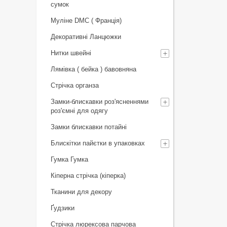
сумок
Муліне DMC ( Франція)
Декоративні Ланцюжки
Нитки швейні
Лямівка ( бейка ) бавовняна
Стрічка органза
Замки-блискавки роз'ясненнями
роз'ємні для одягу
Замки блискавки потайні
Блискітки пайєтки в упаковках
Гумка Гумка
Кіперна стрічка (кіперка)
Тканини для декору
Ґудзики
Стрічка люрексова парчова