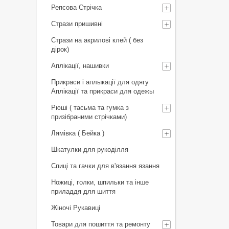
Репсова Стрічка
Стрази пришивні
Стрази на акрилові клей ( без
дірок)
Аплікації, нашивки
Прикраси і аплыкації для одягу
Аплікації та прикраси для одежы
Рюші ( тасьма та гумка з
призібраними стрічками)
Лямівка ( Бейка )
Шкатулки для рукоділля
Спиці та гачки для в'язання язання
Ножиці, голки, шпильки та інше
приладдя для шиття
Жіночі Рукавиці
Товари для пошиття та ремонту