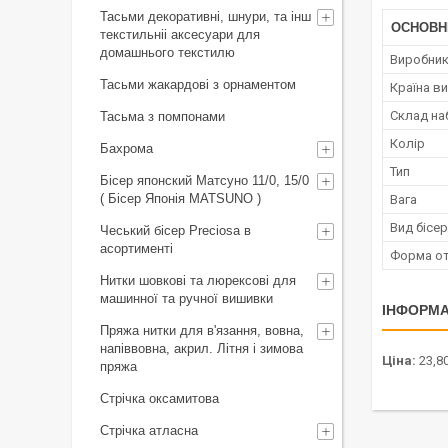
Тасьми декоративні, шнури, та інш
ОСНОВН
текстильніі аксесуари для
домашнього текстилю
Виробни
Тасьми жакардові з орнаментом
Країна в
Склад на
Тасьма з помпонами
Колір
Бахрома
Тип
Бісер японский Матсуно 11/0, 15/0
( Бісер Японія MATSUNO )
Вага
Вид бісер
Чеський бісер Preciosa в
асортименті
Форма о
Нитки шовкові та люрексові для
машинної та ручної вишивки
ІНФОРМА
Пряжа нитки для в'язання, вовна,
напіввовна, акрил. Літня і зимова
Ціна:
23,8
пряжа
Стрічка оксамитова
Стрічка атласна