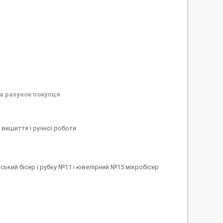
а рахунок покупця
вишиття і ручної роботи.
ький бісер і рубку №11 і ювелірний №15 мікробісер