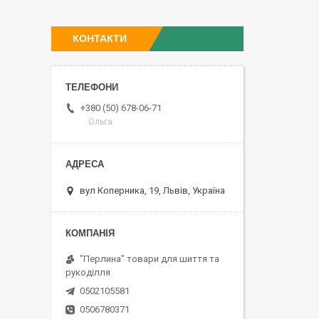
КОНТАКТИ
+380 (50) 678-06-71
Ольга
вул Коперника, 19, Львів, Україна
"Перлина" товари для шиття та
рукоділля
0502105581
0506780371