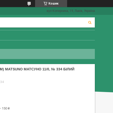
Кошик
вул Коперника, 19, Львів, Україна
М) MATSUNO МАТСУНО 11/0, № 334 БІЛИЙ
334
 150 ₴