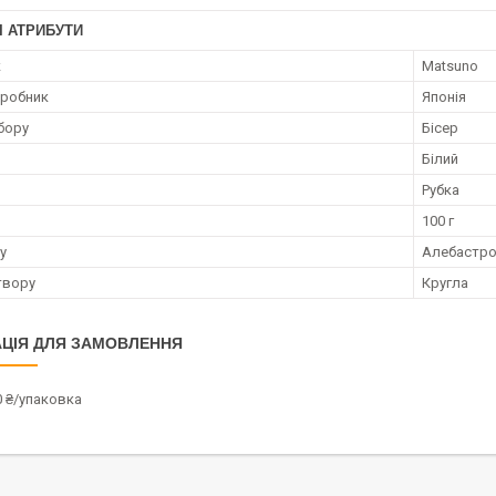
І АТРИБУТИ
к
Matsuno
иробник
Японія
бору
Бісер
Білий
Рубка
100 г
у
Алебастро
твору
Кругла
ЦІЯ ДЛЯ ЗАМОВЛЕННЯ
0 ₴/упаковка