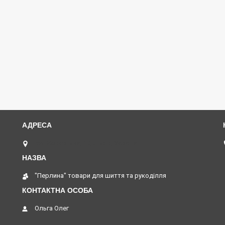
вул Коперника, 19, Львів, Україна
"Перлина" товари для шиття та рукоділля
Ольга Олег