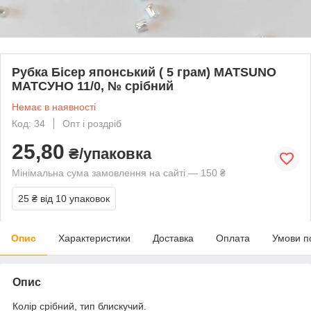
Рубка Бісер японський ( 5 грам) MATSUNO
МАТСУНО 11/0, № срібний
Немає в наявності
Код: 34
Опт і роздріб
25,80
₴/упаковка
Мінімальна сума замовлення на сайті — 150 ₴
25 ₴
від 10 упаковок
Опис
Характеристики
Доставка
Оплата
Умови п
Опис
Колір срібний, тип блискучий.