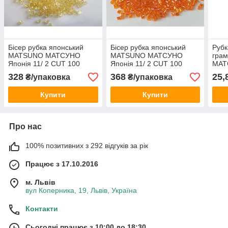
Бісер рубка японський
Бісер рубка японський
Рубк
MATSUNO МАТСУНО
MATSUNO МАТСУНО
гра
Японія 11/ 2 CUT 100
Японія 11/ 2 CUT 100
МАТ
грам, № 502, світло
грам, № 536, оранжевийз
ніжн
328
368
25,
₴/упаковка
₴/упаковка
бежевий прозорий
перламутром
сріб
Купити
Купити
Про нас
100% позитивних з 292 відгуків за рік
Працює з 17.10.2016
м. Львів
вул Коперника, 19, Львів, Україна
Контакти
Сьогодні працює з 10:00 до 18:30