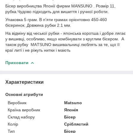
Бісер виробництва Японії фирми MANSUNO . Розмір 11,
рубка.Чудово підходить для вишиття і ручної роботи.
Упаковка 5 грам. В п'яти грамах орієнтовно 450-460
бісеринок. Довжина рубки 2.1 мм.
На відміну від чеської рубки - японська коротша і добре лягає
у вишивці, особливо, якщо комбінувати з круглим бісером. А
також рубку MAТSUNO вишивальниці люблять за те, що її
краї литі і не ріжуть нитки і мають
Приховати
Характеристики
Основні атрибути
Виробник
Matsuno
Країна виробник
Японія
Склад набору
Бісер
Колір
Сріблястий
Тип
Бісер