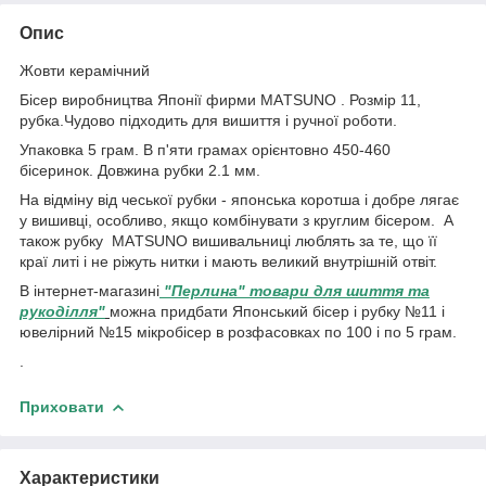
Опис
Жовти керамічний
Бісер виробництва Японії фирми MAТSUNO . Розмір 11,
рубка.Чудово підходить для вишиття і ручної роботи.
Упаковка 5 грам. В п'яти грамах орієнтовно 450-460
бісеринок. Довжина рубки 2.1 мм.
На відміну від чеської рубки - японська коротша і добре лягає
у вишивці, особливо, якщо комбінувати з круглим бісером. А
також рубку MAТSUNO вишивальниці люблять за те, що її
краї литі і не ріжуть нитки і мають великий внутрішній отвіт.
В інтернет-магазині
"Перлина" товари для шиття та
рукоділля"
можна придбати Японський бісер і рубку №11 і
ювелірний №15 мікробісер в розфасовках по 100 і по 5 грам.
.
Приховати
Характеристики