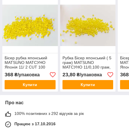
Бісер рубка японський
Рубка Бісер японський ( 5
Бісе
MATSUNO МАТСУНО
грам) MATSUNO
MAT
Японія 11/ 2 CUT 100
МАТСУНО 11/0,100 грам,
Япон
грам, №731, жовтий
№731L, жовтий керамічній
грам
368
23,80
368
₴/упаковка
₴/упаковка
керамічній.
з напиленням
кера
Купити
Купити
Про нас
100% позитивних з 292 відгуків за рік
Працює з 17.10.2016