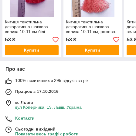
Китиця текстильна
Китиця текстильна
Кити
декоративна шовкова
декоративна шовкова
деко
велика 10-11 см білі
велика 10-11 см, рожево-
вели
малінова 0142, 1 шт.
персикова, 0186, 1 шт.
роже
53
53
53
₴
₴
Купити
Купити
Про нас
100% позитивних з 295 відгуків за рік
Працює з 17.10.2016
м. Львів
вул Коперника, 19, Львів, Україна
Контакти
Сьогодні вихідний
Показати весь графік роботи