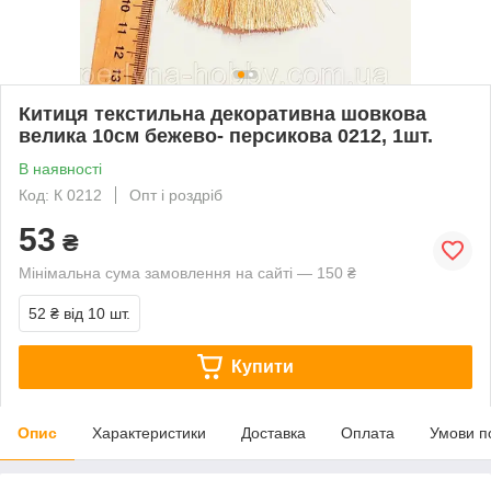
Китиця текстильна декоративна шовкова
велика 10см бежево- персикова 0212, 1шт.
В наявності
Код: К 0212
Опт і роздріб
53
₴
Мінімальна сума замовлення на сайті — 150 ₴
52 ₴
від 10 шт.
Купити
Опис
Характеристики
Доставка
Оплата
Умови п