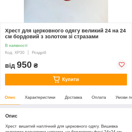
Хрест для церковного одягу великий 24 на 24
см бордовий з золотом зі стразами
В наявності
Код: ХР30
Роздріб
950
від
₴
Купити
Опис
Характеристики
Доставка
Оплата
Умови п
Опис
Хрест вишитий наплічний для церковного одягу. Вишивка
золотими парчовими нитками на бордовому фоні 24х24 см.