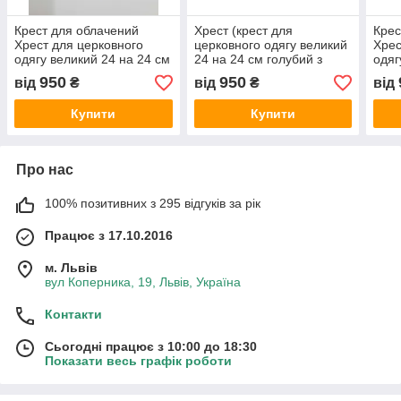
Крест для облачений
Хрест (крест для
Крес
Хрест для церковного
церковного одягу великий
Хрес
одягу великий 24 на 24 см
24 на 24 см голубий з
одяг
білий з золотом зі
золотом з синіми і
борд
950
950
від
₴
від
₴
від
стразами
голубими стразами
стра
Купити
Купити
Про нас
100% позитивних з 295 відгуків за рік
Працює з 17.10.2016
м. Львів
вул Коперника, 19, Львів, Україна
Контакти
Сьогодні працює з 10:00 до 18:30
Показати весь графік роботи