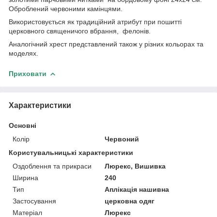
Оброблений червоними камінцями.
Використовується як традиційний атрибут при пошитті
церковного священичого вбрання, фелонів.
Аналогічний хрест представлений також у різних кольорах та
моделях.
Приховати
Характеристики
Основні
Колір
Червоний
Користувальницькі характеристики
Оздоблення та прикраси
Люрекс, Вишивка
Ширина
240
Тип
Аплікація нашивна
Застосування
церковна одяг
Матеріал
Люрекс