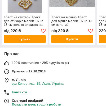
Крест на стихарь Хрест
Хрест на віршир Хрест
Крес
для стихарів малий 15 на
для віршів малий 15 на 15
для 
15 см золота вишивка на
см золотий
15 с
білому
220
220
220
від
₴
від
₴
Купити
Купити
Про нас
100% позитивних з 295 відгуків за рік
Працює з 17.10.2016
м. Львів
вул Коперника, 19, Львів, Україна
Контакти
Сьогодні вихідний
Показати весь графік роботи