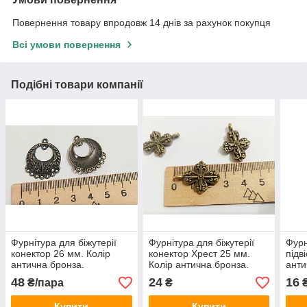
Повернення товару впродовж 14 днів за рахунок покупця
Всі умови повернення
Подібні товари компанії
Фурнітура для біжутерії
Фурнітура для біжутерії
Фурн
конектор 26 мм. Колір
конектор Хрест 25 мм.
підв
антична бронза.
Колір антична бронза.
анти
Коннектор для біжутерії.
Бейл, підвіска. Ціна за 1
штук
48
24
16
₴/пара
₴
Ціна за пару
штуку.
Купити
Купити