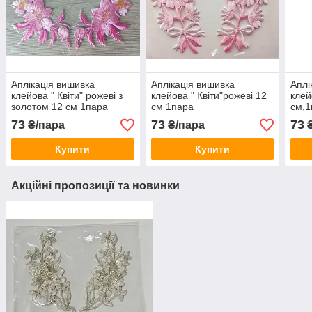
Аплікація вишивка
Аплікація вишивка
Аплі
клейова " Квіти" рожеві з
клейова " Квіти"рожеві 12
клей
золотом 12 см 1пара
см 1пара
см,1
73
73
73
₴/пара
₴/пара
₴
Купити
Купити
Акційні пропозиції та новинки