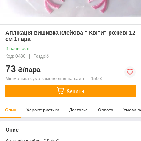
Аплікація вишивка клейова " Квіти" рожеві 12
см 1пара
В наявності
Код: 0480
Роздріб
73
₴/пара
Мінімальна сума замовлення на сайті — 150 ₴
Купити
Опис
Характеристики
Доставка
Оплата
Умови п
Опис
Аплікація клейова " Квіти".