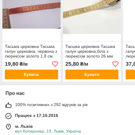
Тасьма церковна Тасьма
Тасьма церковна Тасьма
Тась
галун церковна, червона з
галун церковна,біла з
галу
люрексом золото 1,8 см
люрексом золото 26 мм
люре
"Дрібні хрестики"
"Дрібні хрестики"
"Дрі
19,80
25,80
37,
₴/м
₴/м
Купити
Купити
Про нас
100% позитивних з 292 відгуків за рік
Працює з 17.10.2016
м. Львів
вул Коперника, 19, Львів, Україна