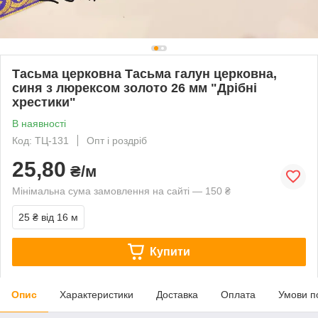
Тасьма церковна Тасьма галун церковна,
синя з люрексом золото 26 мм "Дрібні
хрестики"
В наявності
Код: ТЦ-131
Опт і роздріб
25,80
₴/м
Мінімальна сума замовлення на сайті — 150 ₴
25 ₴
від 16 м
Купити
Опис
Характеристики
Доставка
Оплата
Умови п