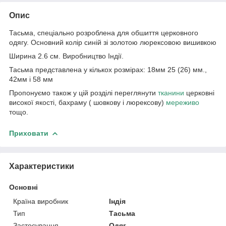
Опис
Тасьма, спеціально розроблена для обшиття церковного
одягу. Основний колір синій зі золотою люрексовою вишивкою
Ширина 2.6 см. Виробництво Індії.
Тасьма представлена у кількох розмірах: 18мм 25 (26) мм.,
42мм і 58 мм
Пропонуємо також у цій розділі переглянути
тканини
церковні
високої якості, бахраму ( шовкову і люрексову)
мереживо
тощо.
Приховати
Характеристики
Основні
Країна виробник
Індія
Тип
Тасьма
Застосування
Одяг