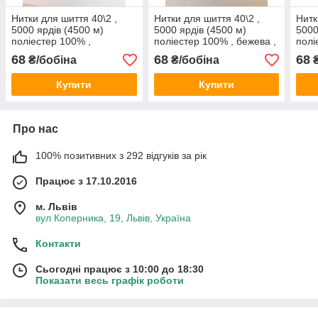
Нитки для шиття 40\2 ,
Нитки для шиття 40\2 ,
Нитк
5000 ярдів (4500 м)
5000 ярдів (4500 м)
5000
поліестер 100% ,
поліестер 100% , бежева ,
полі
коричнева 307
105
темн
68
68
68
₴/бобіна
₴/бобіна
₴
Купити
Купити
Про нас
100% позитивних з 292 відгуків за рік
Працює з 17.10.2016
м. Львів
вул Коперника, 19, Львів, Україна
Контакти
Сьогодні працює з 10:00 до 18:30
Показати весь графік роботи