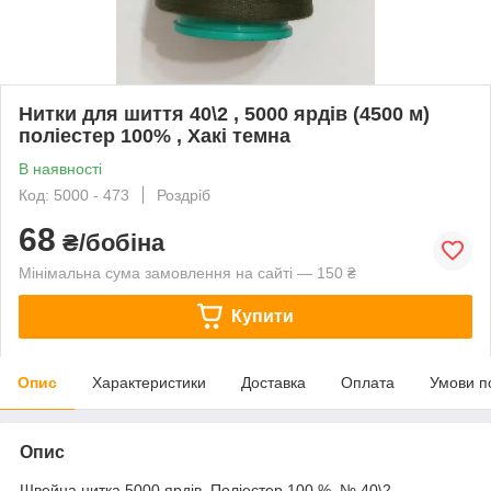
Нитки для шиття 40\2 , 5000 ярдів (4500 м)
поліестер 100% , Хакі темна
В наявності
Код: 5000 - 473
Роздріб
68
₴/бобіна
Мінімальна сума замовлення на сайті — 150 ₴
Купити
Опис
Характеристики
Доставка
Оплата
Умови п
Опис
Швейна нитка 5000 ярдів. Поліестер 100 %. № 40\2