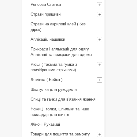
Репсова Стрічка
Стрази пришивні
Стрази на акрилові клей ( без
дірок)
Аплікації, нашивки
Прикраси і аплыкації для одягу
Аплікації та прикраси для одежы
Рюші ( тасьма та гумка з
призібраними стрічками)
Лямівка ( Бейка )
Шкатулки для рукоділля
Спиці та гачки для в'язання язання
Ножиці, голки, шпильки та інше
приладдя для шиття
Жіночі Рукавиці
Товари для пошиття та ремонту