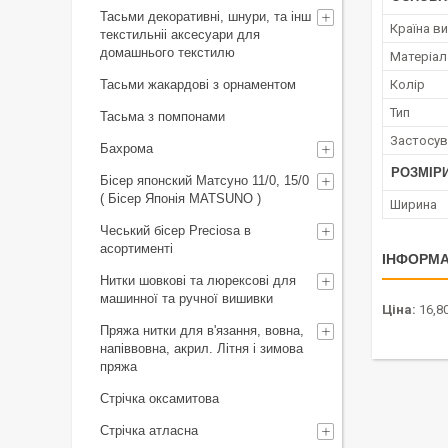
Тасьми декоративні, шнури, та інш
Країна в
текстильніі аксесуари для
домашнього текстилю
Матеріал
Тасьми жакардові з орнаментом
Колір
Тип
Тасьма з помпонами
Застосув
Бахрома
РОЗМІР
Бісер японский Матсуно 11/0, 15/0
( Бісер Японія MATSUNO )
Ширина
Чеський бісер Preciosa в
асортименті
ІНФОРМА
Нитки шовкові та люрексові для
машинної та ручної вишивки
Ціна:
16,8
Пряжа нитки для в'язання, вовна,
напіввовна, акрил. Літня і зимова
пряжа
Стрічка оксамитова
Стрічка атласна