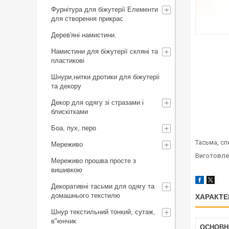
Фурнітура для біжутерії Елементи
для створення прикрас
Дерев'яні намистини.
Намистини для біжутерії скляні та
пластикові
Шнури,нитки дротики для біжутеріі
та декору
Декор для одягу зі стразами і
блискітками
Боа, пух, перо
Тасьма, с
Мереживо
Виготовле
Мереживо прошва просте з
вишивкою
Декоративні тасьми для одягу та
домашнього текстилю
ХАРАКТЕ
Шнур текстильний тонкий, сутаж,
в"юнчик
ОСНОВН