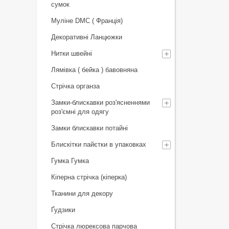
сумок
Муліне DMC ( Франція)
Декоративні Ланцюжки
Нитки швейні
Лямівка ( бейка ) бавовняна
Стрічка органза
Замки-блискавки роз'ясненнями
роз'ємні для одягу
Замки блискавки потайні
Блискітки пайєтки в упаковках
Гумка Гумка
Кіперна стрічка (кіперка)
Тканини для декору
Ґудзики
Стрічка люрексова парчова