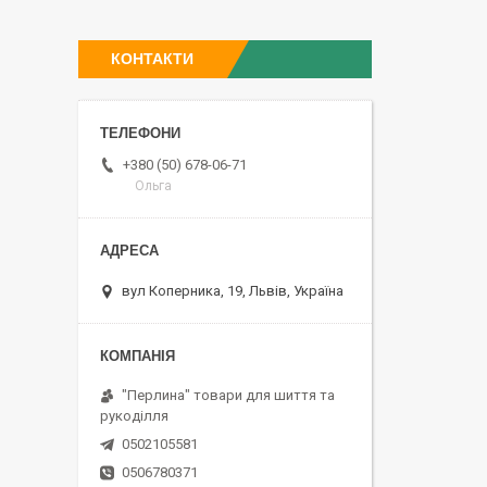
КОНТАКТИ
+380 (50) 678-06-71
Ольга
вул Коперника, 19, Львів, Україна
"Перлина" товари для шиття та
рукоділля
0502105581
0506780371