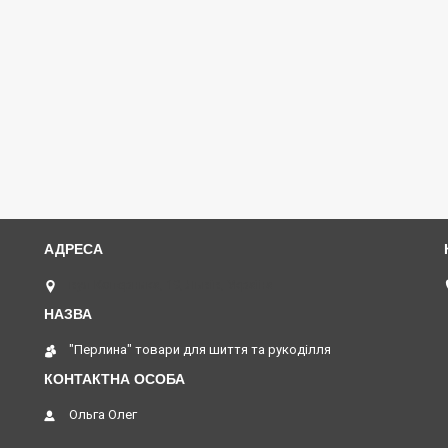
вул Коперника, 19, Львів, Україна
"Перлина" товари для шиття та рукоділля
Ольга Олег