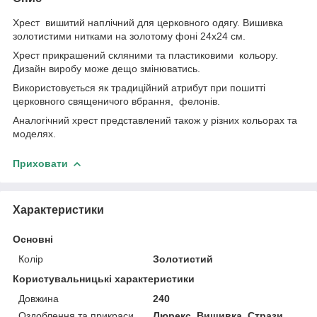
Хрест вишитий наплічний для церковного одягу. Вишивка
золотистими нитками на золотому фоні 24х24 см.
Хрест прикрашений скляними та пластиковими кольору.
Дизайн виробу може дещо змінюватись.
Використовується як традиційний атрибут при пошитті
церковного священичого вбрання, фелонів.
Аналогічний хрест представлений також у різних кольорах та
моделях.
Приховати
Характеристики
Основні
Колір
Золотистий
Користувальницькі характеристики
Довжина
240
Оздоблення та прикраси
Люрекс, Вишивка, Стрази