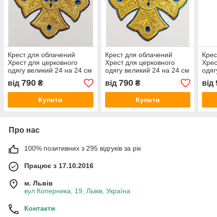
Крест для облачений
Крест для облачений
Крес
Хрест для церковного
Хрест для церковного
Хрес
одягу великий 24 на 24 см
одягу великий 24 на 24 см
одяг
золотий з синіми стразами
золотий з синіми стразами
золо
790
790
від
₴
від
₴
від
Купити
Купити
Про нас
100% позитивних з 295 відгуків за рік
Працює з 17.10.2016
м. Львів
вул Коперника, 19, Львів, Україна
Контакти