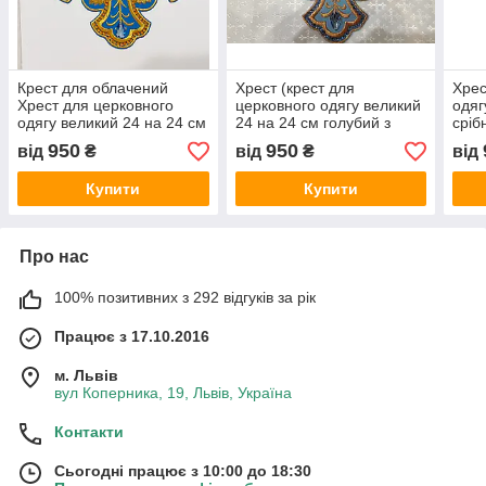
Крест для облачений
Хрест (крест для
Хрес
Хрест для церковного
церковного одягу великий
одяг
одягу великий 24 на 24 см
24 на 24 см голубий з
сріб
голубий з синіми стразами
золотом з синіми і
сині
950
950
від
₴
від
₴
від
голубими стразами
Купити
Купити
Про нас
100% позитивних з 292 відгуків за рік
Працює з 17.10.2016
м. Львів
вул Коперника, 19, Львів, Україна
Контакти
Сьогодні працює з 10:00 до 18:30