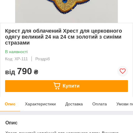
Крест для облачений Хрест для церковного
одягу великий 24 на 24 см золотий з синіми
стразами
В наявності
Код: ХР-111
Роздріб
790
від
₴
Купити
Опис
Характеристики
Доставка
Оплата
Умови п
Опис
Хрест вишитий наплічний для церковного одягу. Вишивка