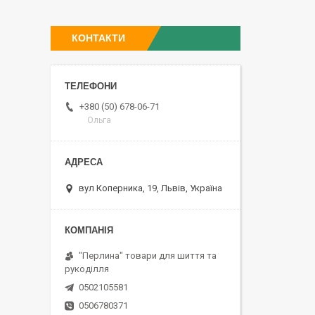
КОНТАКТИ
+380 (50) 678-06-71
Ольга
вул Коперника, 19, Львів, Україна
"Перлина" товари для шиття та
рукоділля
0502105581
0506780371