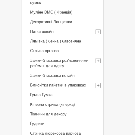
сумок
Муліне DMC ( Франція)
Декоративні Ланцюжки
Нитки швейні
Лямівка ( бейка ) бавовняна
Стрічка органза
Замки-блискавки роз'ясненнями
роз'ємні для одягу
Замки блискавки потайні
Блискітки пайєтки в упаковках
Гумка Гумка
Кіперна стрічка (кіперка)
Тканини для декору
Ґудзики
Стрічка люрексова парчова