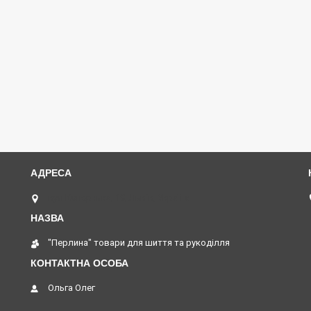
вул Коперника, 19, Львів, Україна
"Перлина" товари для шиття та рукоділля
Ольга Олег