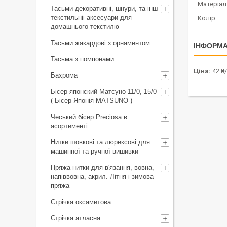
Матеріал
Тасьми декоративні, шнури, та інш
текстильніі аксесуари для
Колір
домашнього текстилю
Тасьми жакардові з орнаментом
ІНФОРМА
Тасьма з помпонами
Ціна:
42 ₴/
Бахрома
Бісер японский Матсуно 11/0, 15/0
( Бісер Японія MATSUNO )
Чеський бісер Preciosa в
асортименті
Нитки шовкові та люрексові для
машинної та ручної вишивки
Пряжа нитки для в'язання, вовна,
напіввовна, акрил. Літня і зимова
пряжа
Стрічка оксамитова
Стрічка атласна