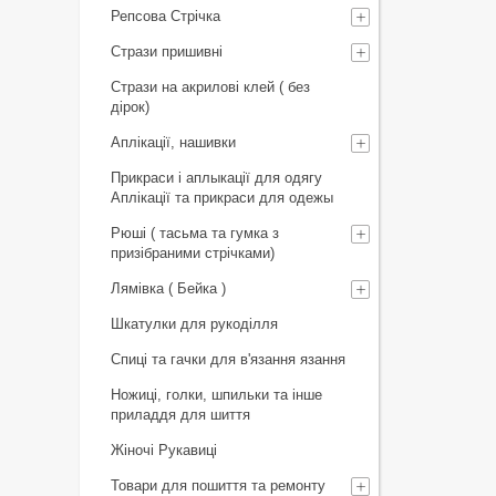
Репсова Стрічка
Стрази пришивні
Стрази на акрилові клей ( без
дірок)
Аплікації, нашивки
Прикраси і аплыкації для одягу
Аплікації та прикраси для одежы
Рюші ( тасьма та гумка з
призібраними стрічками)
Лямівка ( Бейка )
Шкатулки для рукоділля
Спиці та гачки для в'язання язання
Ножиці, голки, шпильки та інше
приладдя для шиття
Жіночі Рукавиці
Товари для пошиття та ремонту