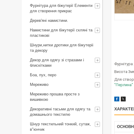
Фурнітура для біжутерії Елементи
для створення прикрас
Дерев'яні намистини.
Намистини для біжутерії скляні та
пластикові
Шнури,нитки дротики для біжутеріі
та декору
Декор для одягу зі стразами і
Фурнітура 
блискітками
Висота 3мм
Боа, пух, перо
Для створе
Мереживо
"Перлина"
Мереживо прошва просте з
вишивкою
ХАРАКТЕ
Декоративні тасьми для одягу та
домашнього текстилю
Шнур текстильний тонкий, сутаж,
ОСНОВН
в"юнчик