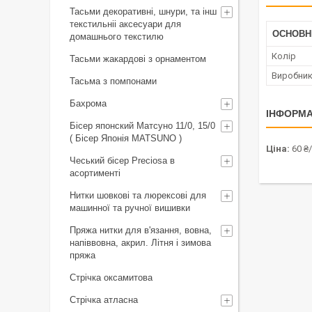
Тасьми декоративні, шнури, та інш
текстильніі аксесуари для
ОСНОВН
домашнього текстилю
Колір
Тасьми жакардові з орнаментом
Виробни
Тасьма з помпонами
Бахрома
ІНФОРМА
Бісер японский Матсуно 11/0, 15/0
( Бісер Японія MATSUNO )
Ціна:
60 ₴
Чеський бісер Preciosa в
асортименті
Нитки шовкові та люрексові для
машинної та ручної вишивки
Пряжа нитки для в'язання, вовна,
напіввовна, акрил. Літня і зимова
пряжа
Стрічка оксамитова
Стрічка атласна