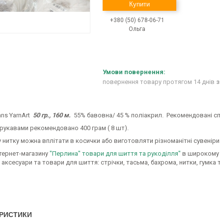
Купити
+380 (50) 678-06-71
Ольга
повернення товару протягом 14 днів
з
ns YarnArt
50 гр., 160 м.
55% бавовна/ 45 % поліакрил. Рекомендовані спи
 рукавами рекомендовано 400 грам ( 8 шт).
 нитку можна вплітати в косички або виготовляти різноманітні сувеніри
нтернет-магазину
"Перлина" товари для шиття та рукоділля"
в широкому 
 аксесуари та товари для шиття: стрічки, тасьма, бахрома, нитки, гумка 
РИСТИКИ