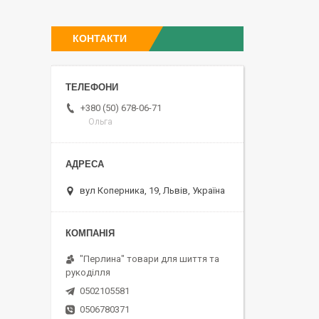
КОНТАКТИ
+380 (50) 678-06-71
Ольга
вул Коперника, 19, Львів, Україна
"Перлина" товари для шиття та
рукоділля
0502105581
0506780371