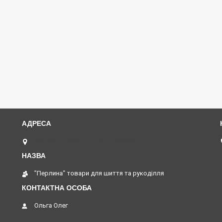
вул Коперника, 19, Львів, Україна
"Перлина" товари для шиття та рукоділля
Ольга Олег