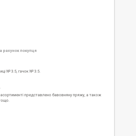
а рахунок покупця
ці № 3.5, гачок № 3.5.
.
асортименті представлено бавовняну пряжу, а також
тощо.