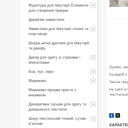
Фурнітура для біжутерії Елементи
для створення прикрас
Дерев'яні намистини.
Намистини для біжутерії скляні та
пластикові
Шнури,нитки дротики для біжутеріі
та декору
Декор для одягу зі стразами і
блискітками
Пряжа Jea
Боа, пух, перо
На виріб з
Мереживо
Також таку
На сайті і
Мереживо прошва просте з
текстильні
вишивкою
Декоративні тасьми для одягу та
домашнього текстилю
Шнур текстильний тонкий, сутаж,
в"юнчик
ХАРАКТЕ