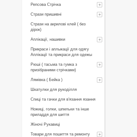
Репсова Стрічка
Стрази пришивні
Стрази на акрилові клей ( без
дірок)
Аплікації, нашивки
Прикраси і аплыкації для одягу
Аплікації та прикраси для одежы
Рюші ( тасьма та гумка з
призібраними стрічками)
Лямівка ( Бейка )
Шкатулки для рукоділля
Спиці та гачки для в'язання язання
Ножиці, голки, шпильки та інше
приладдя для шиття
Жіночі Рукавиці
Товари для пошиття та ремонту