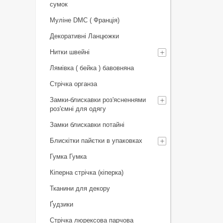
сумок
Муліне DMC ( Франція)
Декоративні Ланцюжки
Нитки швейні
Лямівка ( бейка ) бавовняна
Стрічка органза
Замки-блискавки роз'ясненнями
роз'ємні для одягу
Замки блискавки потайні
Блискітки пайєтки в упаковках
Гумка Гумка
Кіперна стрічка (кіперка)
Тканини для декору
Ґудзики
Стрічка люрексова парчова