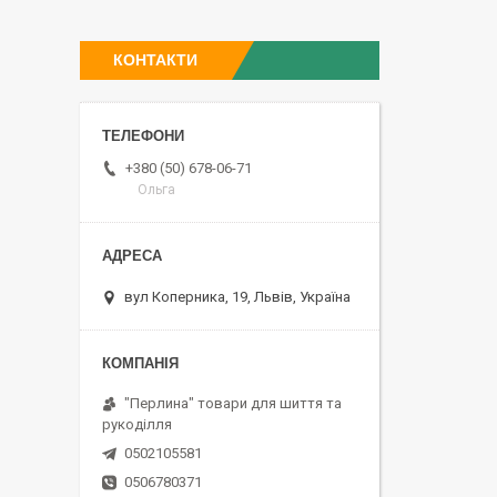
КОНТАКТИ
+380 (50) 678-06-71
Ольга
вул Коперника, 19, Львів, Україна
"Перлина" товари для шиття та
рукоділля
0502105581
0506780371