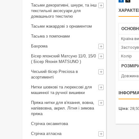
Тасьми декоративні, шнури, та інш
ХАРАКТЕ
текстильніі аксесуари для
домашнього текстилю
Тасьми жакардові з орнаментом
ОСНОВН
Тасьма з помпонами
Країна в
Бахрома
Застосув
Бісер японский Матсуно 11/0, 15/0
Колір
( Бісер Японія MATSUNO )
РОЗМІР
Чеський бісер Preciosa в
Довжина
асортименті
Нитки шовкові та люрексові для
машинної та ручної вишивки
ІНФОРМА
Пряжа нитки для в'язання, вовна,
напіввовна, акрил. Літня і зимова
Ціна:
28,50
пряжа
Стрічка оксамитова
Стрічка атласна