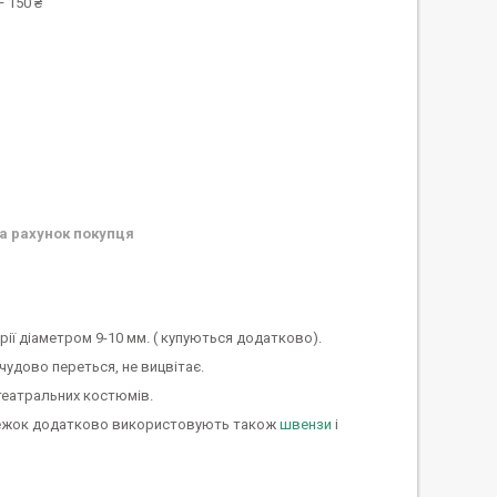
 150 ₴
а рахунок покупця
рії діаметром 9-10 мм. ( купуються додатково).
чудово переться, не вицвітає.
театральних костюмів.
ережок додатково використовують також
швензи
і