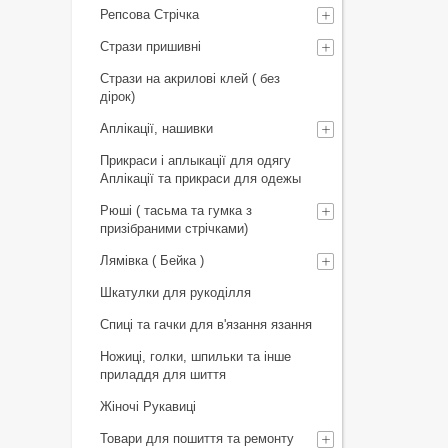
Репсова Стрічка
Стрази пришивні
Стрази на акрилові клей ( без
дірок)
Аплікації, нашивки
Прикраси і аплыкації для одягу
Аплікації та прикраси для одежы
Рюші ( тасьма та гумка з
призібраними стрічками)
Лямівка ( Бейка )
Шкатулки для рукоділля
Спиці та гачки для в'язання язання
Ножиці, голки, шпильки та інше
приладдя для шиття
Жіночі Рукавиці
Товари для пошиття та ремонту