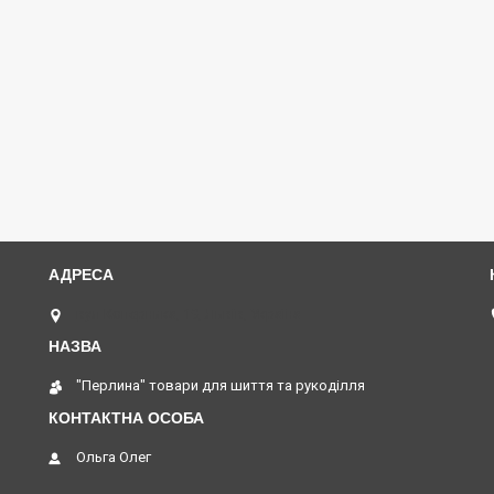
вул Коперника, 19, Львів, Україна
"Перлина" товари для шиття та рукоділля
Ольга Олег