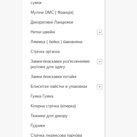
сумок
Муліне DMC ( Франція)
Декоративні Ланцюжки
Нитки швейні
Лямівка ( бейка ) бавовняна
Стрічка органза
Замки-блискавки роз'ясненнями
роз'ємні для одягу
Замки блискавки потайні
Блискітки пайєтки в упаковках
Гумка Гумка
Кіперна стрічка (кіперка)
Тканини для декору
Ґудзики
Стрічка люрексова парчова