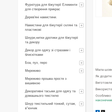
Фурнітура для біжутерії Елементи
для створення прикрас
Дерев'яні намистини.
Намистини для біжутерії скляні та
пластикові
Шнури,нитки дротики для біжутеріі
та декору
Декор для одягу зі стразами і
блискітками
Боа, пух, перо
Мала шовк
Мереживо
Як додатк
Мереживо прошва просте з
Виготовлен
вишивкою
Використо
Декоративні тасьми для одягу та
домашнього текстилю
Особливо 
наконечни
Шнур текстильний тонкий, сутаж,
в"юнчик