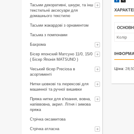
Тасьми декоративні, шнури, та інш
ХАРАКТЕ
текстильніі аксесуари для
домашнього текстилю
Тасьми жакардові з орнаментом
ОСНОВН
Тасьма з помпонами
Колір
Бахрома
ІНФОРМА
Бісер японский Матсуно 11/0, 15/0
( Бісер Японія MATSUNO )
Ціна:
28,50
Чеський бісер Preciosa в
асортименті
Нитки шовкові та люрексові для
машинної та ручної вишивки
Пряжа нитки для в'язання, вовна,
напіввовна, акрил. Літня і зимова
пряжа
Стрічка оксамитова
Стрічка атласна