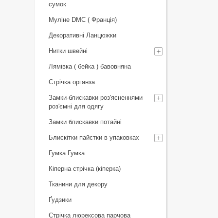
сумок
Муліне DMC ( Франція)
Декоративні Ланцюжки
Нитки швейні
Лямівка ( бейка ) бавовняна
Стрічка органза
Замки-блискавки роз'ясненнями
роз'ємні для одягу
Замки блискавки потайні
Блискітки пайєтки в упаковках
Гумка Гумка
Кіперна стрічка (кіперка)
Тканини для декору
Ґудзики
Стрічка люрексова парчова