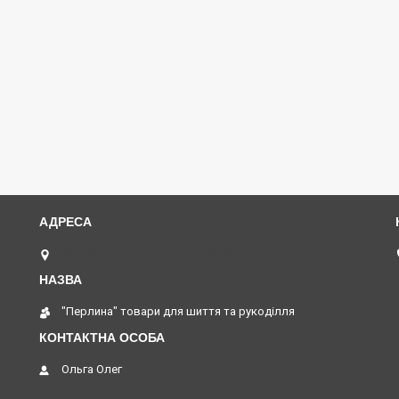
вул Коперника, 19, Львів, Україна
"Перлина" товари для шиття та рукоділля
Ольга Олег