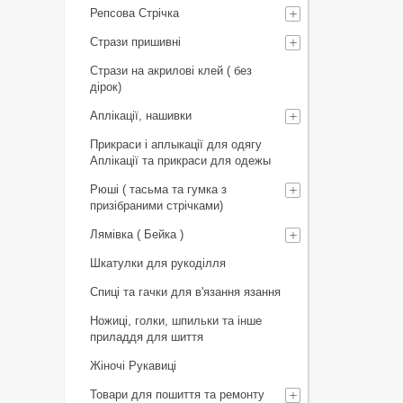
Репсова Стрічка
Стрази пришивні
Стрази на акрилові клей ( без
дірок)
Аплікації, нашивки
Прикраси і аплыкації для одягу
Аплікації та прикраси для одежы
Рюші ( тасьма та гумка з
призібраними стрічками)
Лямівка ( Бейка )
Шкатулки для рукоділля
Спиці та гачки для в'язання язання
Ножиці, голки, шпильки та інше
приладдя для шиття
Жіночі Рукавиці
Товари для пошиття та ремонту