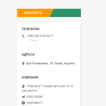
КОНТАКТИ
+380 (50) 678-06-71
Ольга
вул Коперника, 19, Львів, Україна
"Перлина" товари для шиття та
рукоділля
0502105581
0506780371