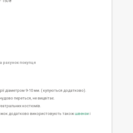
 150 ₴
а рахунок покупця
рії діаметром 9-10 мм. ( купуються додатково).
чудово переться, не вицвітає.
театральних костюмів.
ережок додатково використовують також
швензи
і