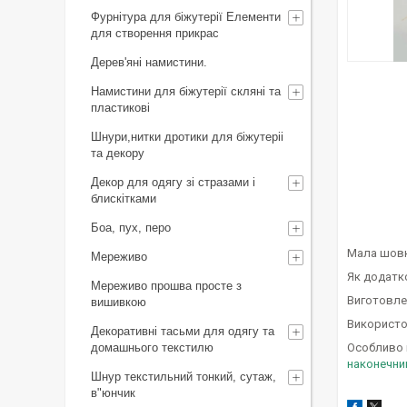
Фурнітура для біжутерії Елементи
для створення прикрас
Дерев'яні намистини.
Намистини для біжутерії скляні та
пластикові
Шнури,нитки дротики для біжутеріі
та декору
Декор для одягу зі стразами і
блискітками
Боа, пух, перо
Мала шовк
Мереживо
Як додатк
Мереживо прошва просте з
Виготовлен
вишивкою
Використо
Декоративні тасьми для одягу та
домашнього текстилю
Особливо 
наконечни
Шнур текстильний тонкий, сутаж,
в"юнчик