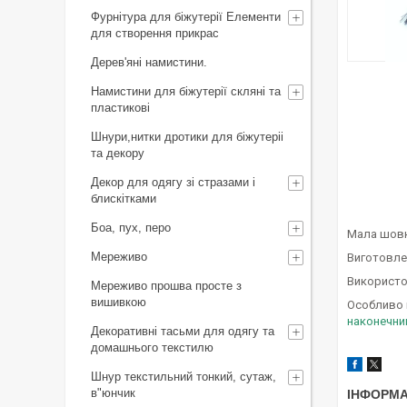
Фурнітура для біжутерії Елементи
для створення прикрас
Дерев'яні намистини.
Намистини для біжутерії скляні та
пластикові
Шнури,нитки дротики для біжутеріі
та декору
Декор для одягу зі стразами і
блискітками
Боа, пух, перо
Мала шовк
Мереживо
Виготовлен
Використо
Мереживо прошва просте з
вишивкою
Особливо 
наконечни
Декоративні тасьми для одягу та
домашнього текстилю
Шнур текстильний тонкий, сутаж,
в"юнчик
ІНФОРМА