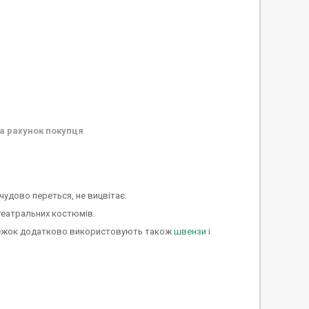
а рахунок покупця
чудово переться, не вицвітає.
театральних костюмів.
ережок додатково використовують також
швензи
і