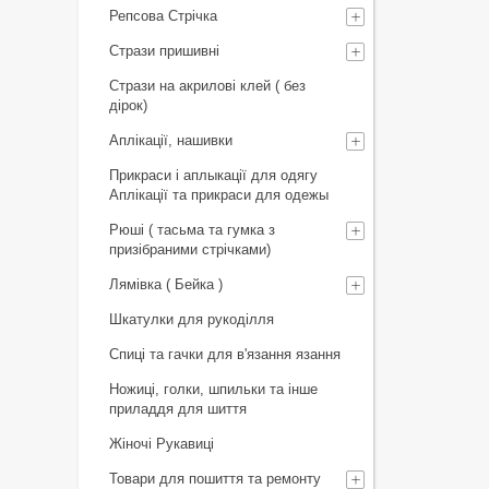
Репсова Стрічка
Стрази пришивні
Стрази на акрилові клей ( без
дірок)
Аплікації, нашивки
Прикраси і аплыкації для одягу
Аплікації та прикраси для одежы
Рюші ( тасьма та гумка з
призібраними стрічками)
Лямівка ( Бейка )
Шкатулки для рукоділля
Спиці та гачки для в'язання язання
Ножиці, голки, шпильки та інше
приладдя для шиття
Жіночі Рукавиці
Товари для пошиття та ремонту