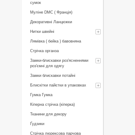
сумок
Муліне DMC ( Франція)
Декоративні Ланцюжки
Нитки швейні
Лямівка ( бейка ) бавовняна
Стрічка органза
Замки-блискавки роз'ясненнями
роз'ємні для одягу
Замки блискавки потайні
Блискітки пайєтки в упаковках
Гумка Гумка
Кіперна стрічка (кіперка)
Тканини для декору
Ґудзики
Стрічка люрексова парчова