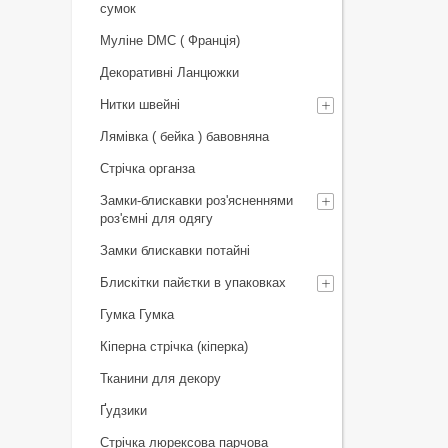
сумок
Муліне DMC ( Франція)
Декоративні Ланцюжки
Нитки швейні
Лямівка ( бейка ) бавовняна
Стрічка органза
Замки-блискавки роз'ясненнями
роз'ємні для одягу
Замки блискавки потайні
Блискітки пайєтки в упаковках
Гумка Гумка
Кіперна стрічка (кіперка)
Тканини для декору
Ґудзики
Стрічка люрексова парчова