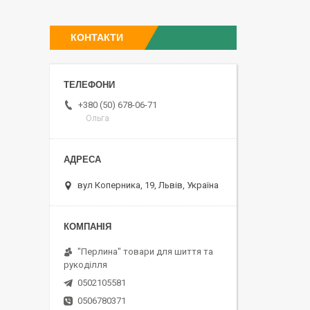
КОНТАКТИ
+380 (50) 678-06-71
Ольга
вул Коперника, 19, Львів, Україна
"Перлина" товари для шиття та
рукоділля
0502105581
0506780371