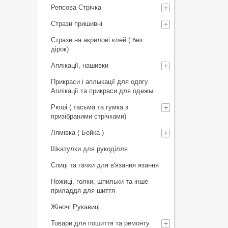
Репсова Стрічка
Стрази пришивні
Стрази на акрилові клей ( без
дірок)
Аплікації, нашивки
Прикраси і аплыкації для одягу
Аплікації та прикраси для одежы
Рюші ( тасьма та гумка з
призібраними стрічками)
Лямівка ( Бейка )
Шкатулки для рукоділля
Спиці та гачки для в'язання язання
Ножиці, голки, шпильки та інше
приладдя для шиття
Жіночі Рукавиці
Товари для пошиття та ремонту