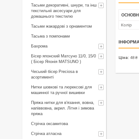
Тасьми декоративні, шнури, та інш
текстильніі аксесуари для
ОСНОВН
домашнього текстилю
Колір
Тасьми жакардові з орнаментом
Тасьма з помпонами
ІНФОРМА
Бахрома
Бісер японский Матсуно 11/0, 15/0
Ціна:
48 ₴
( Бісер Японія MATSUNO )
Чеський бісер Preciosa в
асортименті
Нитки шовкові та люрексові для
машинної та ручної вишивки
Пряжа нитки для в'язання, вовна,
напіввовна, акрил. Літня і зимова
пряжа
Стрічка оксамитова
Стрічка атласна