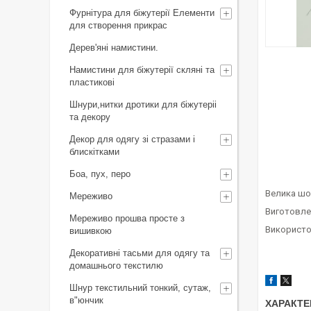
Фурнітура для біжутерії Елементи
для створення прикрас
Дерев'яні намистини.
Намистини для біжутерії скляні та
пластикові
Шнури,нитки дротики для біжутеріі
та декору
Декор для одягу зі стразами і
блискітками
Боа, пух, перо
Велика шов
Мереживо
Виготовлен
Мереживо прошва просте з
Використо
вишивкою
Декоративні тасьми для одягу та
домашнього текстилю
Шнур текстильний тонкий, сутаж,
в"юнчик
ХАРАКТЕ