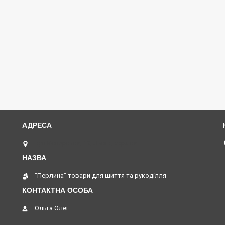
вул Коперника, 19, Львів, Україна
"Перлина" товари для шиття та рукоділля
Ольга Олег