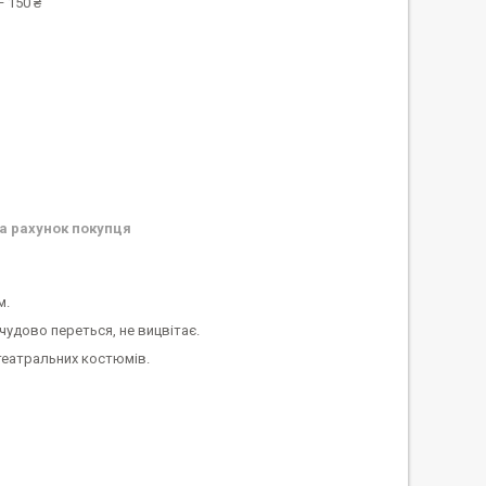
 150 ₴
а рахунок покупця
м.
чудово переться, не вицвітає.
театральних костюмів.