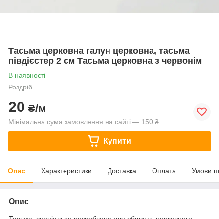
Тасьма церковна галун церковна, тасьма
півдієстер 2 см Тасьма церковна з червонім
В наявності
Роздріб
20
₴/м
Мінімальна сума замовлення на сайті — 150 ₴
Купити
Опис
Характеристики
Доставка
Оплата
Умови п
Опис
Тасьма, спеціально розроблена для обшиття церковного