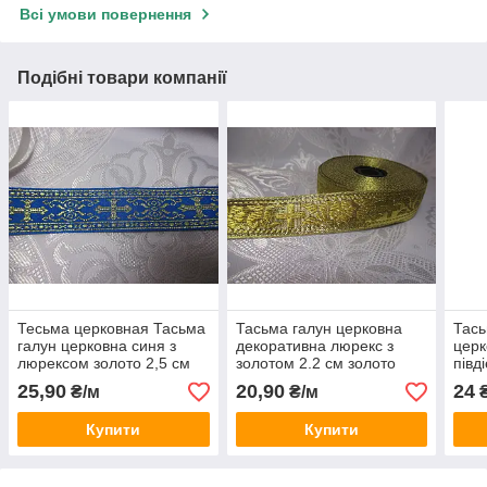
Всі умови повернення
Подібні товари компанії
Тесьма церковная Тасьма
Тасьма галун церковна
Тась
галун церковна синя з
декоративна люрекс з
церк
люрексом золото 2,5 см
золотом 2.2 см золото
півд
церк
25,90
20,90
24
₴/м
₴/м
₴
Купити
Купити