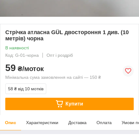
Стрічка атласна GÜL двостороння 1 див. (10
метрів) чорна
В наявності
Код: G-01-чорна
Опт і роздріб
59
₴/моток
Мінімальна сума замовлення на сайті — 150 ₴
58 ₴
від 10 мотків
Купити
Опис
Характеристики
Доставка
Оплата
Умови п