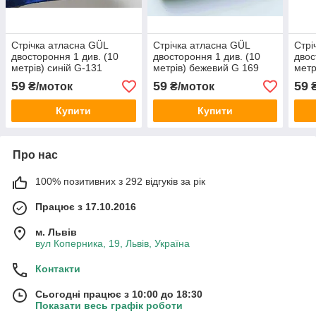
Стрічка атласна GÜL
Стрічка атласна GÜL
Стрі
двостороння 1 див. (10
двостороння 1 див. (10
двос
метрів) синій G-131
метрів) бежевий G 169
метр
59
59
59
₴/моток
₴/моток
₴
Купити
Купити
Про нас
100% позитивних з 292 відгуків за рік
Працює з 17.10.2016
м. Львів
вул Коперника, 19, Львів, Україна
Контакти
Сьогодні працює з 10:00 до 18:30
Показати весь графік роботи