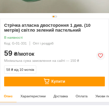
Стрічка атласна двостороння 1 див. (10
метрів) світло зелений пастельний
В наявності
Код: G-01-331
Опт і роздріб
59
₴/моток
Мінімальна сума замовлення на сайті — 150 ₴
58 ₴
від 10 мотків
Купити
Опис
Характеристики
Доставка
Оплата
Умови п