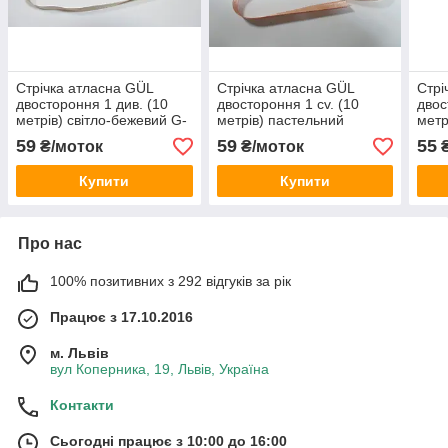
Стрічка атласна GÜL
Стрічка атласна GÜL
Стрі
двостороння 1 див. (10
двостороння 1 cv. (10
двос
метрів) світло-бежевий G-
метрів) пастельний
метр
600
персиковий
світ
59
59
55
₴/моток
₴/моток
₴
Купити
Купити
Про нас
100% позитивних з 292 відгуків за рік
Працює з 17.10.2016
м. Львів
вул Коперника, 19, Львів, Україна
Контакти
Сьогодні працює з 10:00 до 16:00