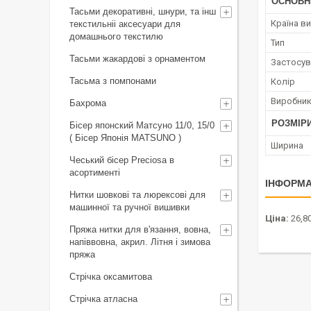
ОСНОВН
Тасьми декоративні, шнури, та інш
Країна в
текстильніі аксесуари для
домашнього текстилю
Тип
Тасьми жакардові з орнаментом
Застосув
Тасьма з помпонами
Колір
Виробни
Бахрома
РОЗМІР
Бісер японский Матсуно 11/0, 15/0
( Бісер Японія MATSUNO )
Ширина
Чеський бісер Preciosa в
асортименті
ІНФОРМА
Нитки шовкові та люрексові для
машинної та ручної вишивки
Ціна:
26,8
Пряжа нитки для в'язання, вовна,
напіввовна, акрил. Літня і зимова
пряжа
Стрічка оксамитова
Стрічка атласна