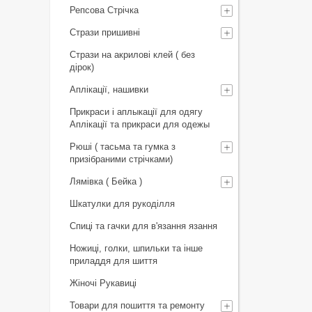
Репсова Стрічка
Стрази пришивні
Стрази на акрилові клей ( без
дірок)
Аплікації, нашивки
Прикраси і аплыкації для одягу
Аплікації та прикраси для одежы
Рюші ( тасьма та гумка з
призібраними стрічками)
Лямівка ( Бейка )
Шкатулки для рукоділля
Спиці та гачки для в'язання язання
Ножиці, голки, шпильки та інше
приладдя для шиття
Жіночі Рукавиці
Товари для пошиття та ремонту