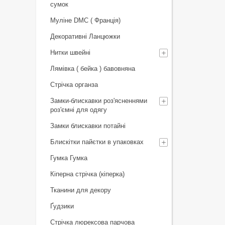
сумок
Муліне DMC ( Франція)
Декоративні Ланцюжки
Нитки швейні
Лямівка ( бейка ) бавовняна
Стрічка органза
Замки-блискавки роз'ясненнями
роз'ємні для одягу
Замки блискавки потайні
Блискітки пайєтки в упаковках
Гумка Гумка
Кіперна стрічка (кіперка)
Тканини для декору
Ґудзики
Стрічка люрексова парчова