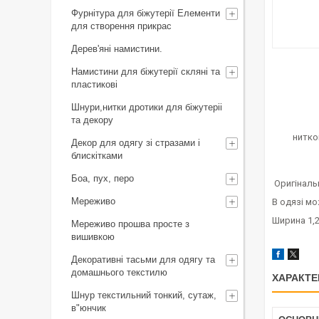
Фурнітура для біжутерії Елементи
для створення прикрас
Дерев'яні намистини.
Намистини для біжутерії скляні та
пластикові
Шнури,нитки дротики для біжутеріі
та декору
Декор для одягу зі стразами і
блискітками
Боа, пух, перо
Оригіналь
Мереживо
В одязі мо
Ширина 1,
Мереживо прошва просте з
вишивкою
Декоративні тасьми для одягу та
домашнього текстилю
ХАРАКТЕ
Шнур текстильний тонкий, сутаж,
в"юнчик