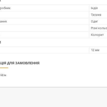
І
иробник
Індія
Тасьма
ання
Одяг
Різні коль
к
Колорит
И
12 мм
ЦІЯ ДЛЯ ЗАМОВЛЕННЯ
0 ₴/м