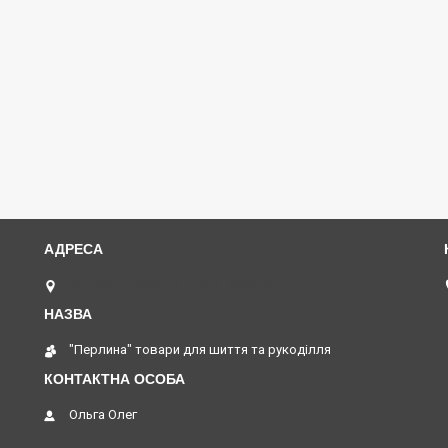
вул Коперника, 19, Львів, Україна
"Перлина" товари для шиття та рукоділля
Ольга Олег