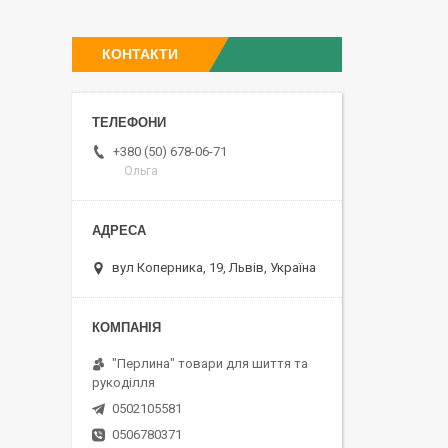
КОНТАКТИ
+380 (50) 678-06-71
Ольга
вул Коперника, 19, Львів, Україна
"Перлина" товари для шиття та
рукоділля
0502105581
0506780371