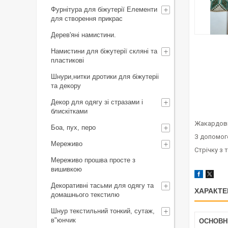
Фурнітура для біжутерії Елементи
для створення прикрас
Дерев'яні намистини.
Намистини для біжутерії скляні та
пластикові
Шнури,нитки дротики для біжутеріі
та декору
Декор для одягу зі стразами і
блискітками
Жакардові
Боа, пух, перо
З допомог
Мереживо
Стрічку з
Мереживо прошва просте з
вишивкою
Декоративні тасьми для одягу та
ХАРАКТЕ
домашнього текстилю
Шнур текстильний тонкий, сутаж,
в"юнчик
ОСНОВН