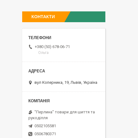
КОНТАКТИ
+380 (50) 678-06-71
Ольга
вул Коперника, 19, Львів, Україна
"Перлина" товари для шиття та
рукоділля
0502105581
0506780371