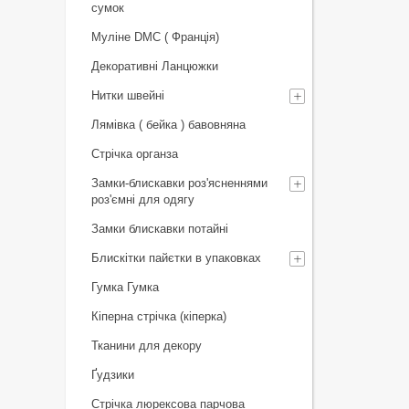
сумок
Муліне DMC ( Франція)
Декоративні Ланцюжки
Нитки швейні
Лямівка ( бейка ) бавовняна
Стрічка органза
Замки-блискавки роз'ясненнями
роз'ємні для одягу
Замки блискавки потайні
Блискітки пайєтки в упаковках
Гумка Гумка
Кіперна стрічка (кіперка)
Тканини для декору
Ґудзики
Стрічка люрексова парчова