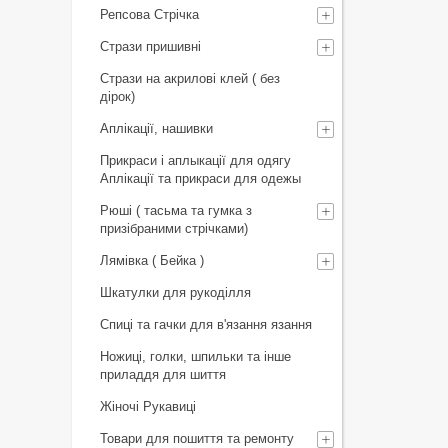
Репсова Стрічка
Стрази пришивні
Стрази на акрилові клей ( без
дірок)
Аплікації, нашивки
Прикраси і аплыкації для одягу
Аплікації та прикраси для одежы
Рюші ( тасьма та гумка з
призібраними стрічками)
Лямівка ( Бейка )
Шкатулки для рукоділля
Спиці та гачки для в'язання язання
Ножиці, голки, шпильки та інше
приладдя для шиття
Жіночі Рукавиці
Товари для пошиття та ремонту