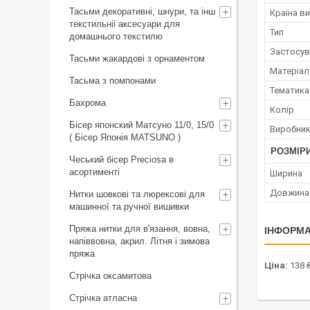
Тасьми декоративні, шнури, та інш
Країна в
текстильніі аксесуари для
Тип
домашнього текстилю
Застосув
Тасьми жакардові з орнаментом
Матеріал
Тасьма з помпонами
Тематика
Бахрома
Колір
Бісер японский Матсуно 11/0, 15/0
Виробни
( Бісер Японія MATSUNO )
РОЗМІР
Чеський бісер Preciosa в
асортименті
Ширина
Довжина 
Нитки шовкові та люрексові для
машинної та ручної вишивки
Пряжа нитки для в'язання, вовна,
ІНФОРМА
напіввовна, акрил. Літня і зимова
пряжа
Ціна:
138 
Стрічка оксамитова
Стрічка атласна