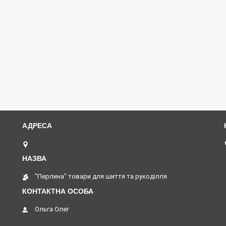
вул Коперника, 19, Львів, Україна
"Перлина" товари для шиття та рукоділля
Ольга Олег