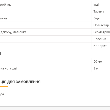
иробник
Індія
Тасьма
ання
Одяг
Поліестер
 декору, малюнка
Геометричн
Зелений
к
Колорит
И
50 мм
на котушці
9 м
ЦІЯ ДЛЯ ЗАМОВЛЕННЯ
₴/м