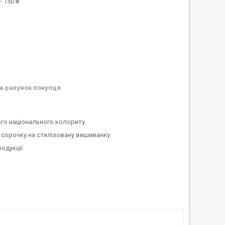
 150 ₴
а рахунок покупця
го національного колориту.
 сорочку на стилізовану вишиванку.
одукції.