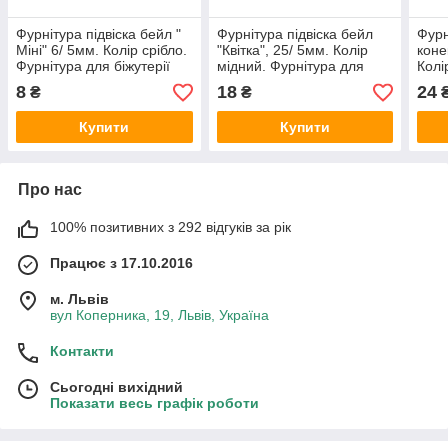
Фурнітура підвіска бейл "
Фурнітура підвіска бейл
Фурн
Міні" 6/ 5мм. Колір срібло.
"Квітка", 25/ 5мм. Колір
коне
Фурнітура для біжутерії
мідний. Фурнітура для
Колі
бейл. 1 штука
біжутерії бейл. 1 штука
Бейл
8
18
24
₴
₴
штук
Купити
Купити
Про нас
100% позитивних з 292 відгуків за рік
Працює з 17.10.2016
м. Львів
вул Коперника, 19, Львів, Україна
Контакти
Сьогодні вихідний
Показати весь графік роботи