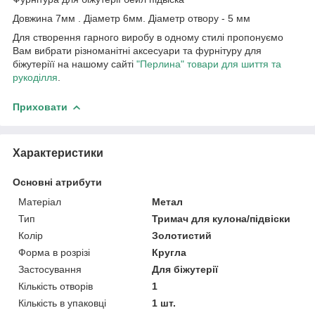
Довжина 7мм . Діаметр 6мм. Діаметр отвору - 5 мм
Для створення гарного виробу в одному стилі пропонуємо
Вам вибрати різноманітні аксесуари та фурнітуру для
біжутеріїї на нашому сайті
"Перлина" товари для шиття та
рукоділля
.
Приховати
Характеристики
Основні атрибути
Матеріал
Метал
Тип
Тримач для кулона/підвіски
Колір
Золотистий
Форма в розрізі
Кругла
Застосування
Для біжутерії
Кількість отворів
1
Кількість в упаковці
1 шт.