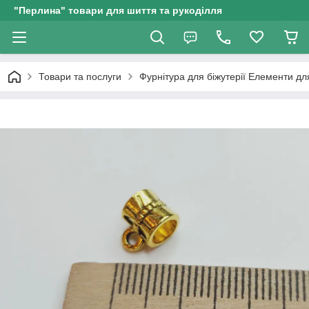
"Перлина" товари для шиття та рукоділля
Товари та послуги
Фурнітура для біжутерії Елементи д