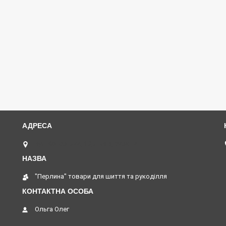
вул Коперника, 19, Львів, Україна
"Перлина" товари для шиття та рукоділля
Ольга Олег