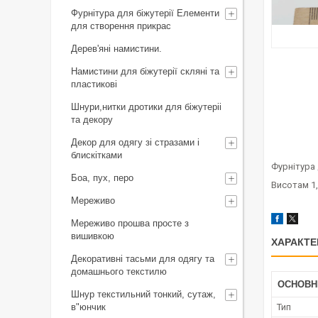
Фурнітура для біжутерії Елементи
для створення прикрас
Дерев'яні намистини.
Намистини для біжутерії скляні та
пластикові
Шнури,нитки дротики для біжутеріі
та декору
Декор для одягу зі стразами і
блискітками
Фурнітура 
Боа, пух, перо
Висотам 1
Мереживо
Мереживо прошва просте з
вишивкою
ХАРАКТЕ
Декоративні тасьми для одягу та
домашнього текстилю
ОСНОВН
Шнур текстильний тонкий, сутаж,
в"юнчик
Тип