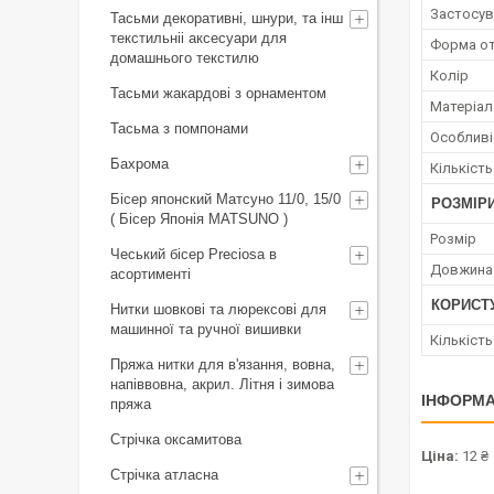
Застосув
Тасьми декоративні, шнури, та інш
текстильніі аксесуари для
Форма о
домашнього текстилю
Колір
Тасьми жакардові з орнаментом
Матеріал
Тасьма з помпонами
Особливі
Бахрома
Кількість
Бісер японский Матсуно 11/0, 15/0
РОЗМІР
( Бісер Японія MATSUNO )
Розмір
Чеський бісер Preciosa в
Довжина
асортименті
КОРИСТ
Нитки шовкові та люрексові для
машинної та ручної вишивки
Кількіст
Пряжа нитки для в'язання, вовна,
напіввовна, акрил. Літня і зимова
ІНФОРМА
пряжа
Стрічка оксамитова
Ціна:
12 ₴
Стрічка атласна