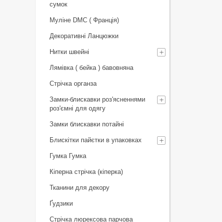
сумок
Муліне DMC ( Франція)
Декоративні Ланцюжки
Нитки швейні
Лямівка ( бейка ) бавовняна
Стрічка органза
Замки-блискавки роз'ясненнями
роз'ємні для одягу
Замки блискавки потайні
Блискітки пайєтки в упаковках
Гумка Гумка
Кіперна стрічка (кіперка)
Тканини для декору
Ґудзики
Стрічка люрексова парчова