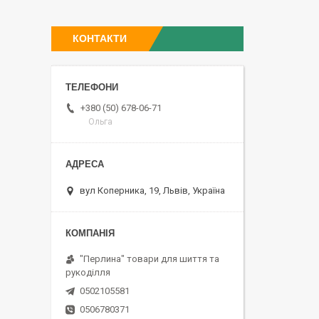
КОНТАКТИ
+380 (50) 678-06-71
Ольга
вул Коперника, 19, Львів, Україна
"Перлина" товари для шиття та
рукоділля
0502105581
0506780371