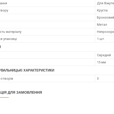
ання
Для біжуте
твору
Кругла
Бронзови
Метал
сть матеріалу
Непрозор
 в упаковці
1 шт.
И
Середній
15 мм
УВАЛЬНИЦЬКІ ХАРАКТЕРИСТИКИ
ь отворів
3
ЦІЯ ДЛЯ ЗАМОВЛЕННЯ