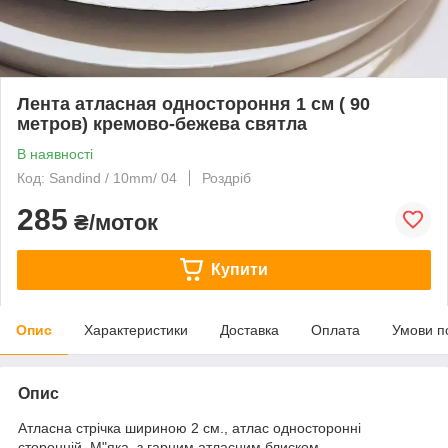
Лента атласная одностороння 1 см ( 90
метров) кремово-бежева святла
В наявності
Код: Sandind / 10mm/ 04
Роздріб
285
₴/моток
Купити
Опис
Характеристики
Доставка
Оплата
Умови п
Опис
Атласна стрічка шириною 2 см., атлас односторонні
сторонній, М"яка, з гарним атласним блиском.