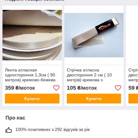
Лента атласная
Стрічка атласна
Стрі
одностороння 1,3см ( 90
двостороння 2 см ( 10
двос
метров) кремово-бежева
метрів) кремова з
метр
святла
персиковим відтінком Н
359
105
59
₴/моток
₴/моток
₴
004
Купити
Купити
Про нас
100% позитивних з 292 відгуків за рік