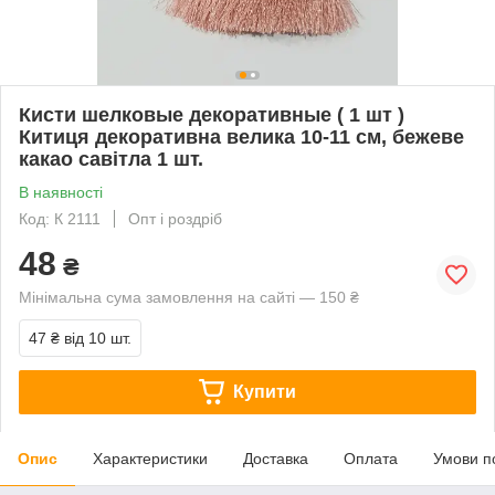
Кисти шелковые декоративные ( 1 шт )
Китиця декоративна велика 10-11 см, бежеве
какао савітла 1 шт.
В наявності
Код: К 2111
Опт і роздріб
48
₴
Мінімальна сума замовлення на сайті — 150 ₴
47 ₴
від 10 шт.
Купити
Опис
Характеристики
Доставка
Оплата
Умови п