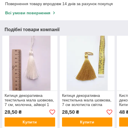
Повернення товару впродовж 14 днів за рахунок покупця
Всі умови повернення
Подібні товари компанії
Китиця декоративна
Китиця декоративна
Кист
текстильна мала шовкова,
текстильна мала шовкова,
деко
7 см, молочна, айворі 1
7 см золотиста світла
Кити
шт.
шовкова 1 шт.
вели
28,50
28,50
48
₴
₴
перс
Купити
Купити