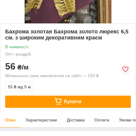
Бахрома золотая Бахрома золото люрекс 6,5
см. з широким декоративним краєм
В наявності
Опт і роздріб
56
₴/м
Мінімальна сума замовлення на сайті — 150 ₴
55 ₴
від 5 м
Купити
Опис
Характеристики
Доставка
Оплата
Умови п