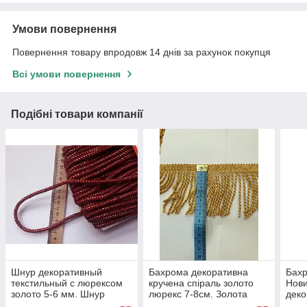
Умови повернення
Повернення товару впродовж 14 днів за рахунок покупця
Всі умови повернення
Подібні товари компанії
Шнур декоративный
Бахрома декоративна
Бахр
текстильный с люрексом
кручена спіраль золото
Нови
золото 5-6 мм. Шнур
люрекс 7-8см. Золота
деко
декоративний Бордовий.
Бахрома