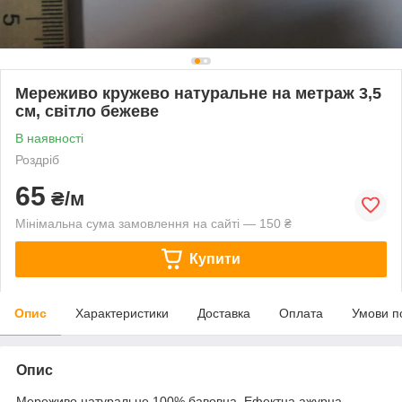
Мереживо кружево натуральне на метраж 3,5
см, світло бежеве
В наявності
Роздріб
65
₴/м
Мінімальна сума замовлення на сайті — 150 ₴
Купити
Опис
Характеристики
Доставка
Оплата
Умови п
Опис
Мереживо натуральне 100% бавовна. Ефектна ажурна