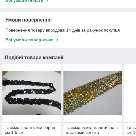
Всі умови оплати
Умови повернення
Повернення товару впродовж 14 днів за рахунок покупця
Всі умови повернення
Подібні товари компанії
Тасьма з паєтками чорна
Тасьма гумка еластична з
Тась
см 1,5 см.
паєтками золота
см 1