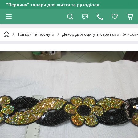
"Перлина" товари для шиття та рукоділля
Товари та послуги
Декор для одягу зі стразами і блискі