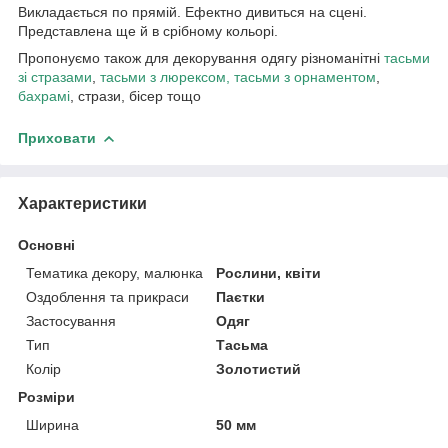
Викладається по прямій. Ефектно дивиться на сцені.
Представлена ще й в срібному кольорі.
Пропонуємо також для декорування одягу різноманітні
тасьми
зі стразами
,
тасьми з люрексом
,
тасьми з орнаментом
,
бахрамі
, стрази, бісер тощо
Приховати
Характеристики
Основні
Тематика декору, малюнка
Рослини, квіти
Оздоблення та прикраси
Паєтки
Застосування
Одяг
Тип
Тасьма
Колір
Золотистий
Розміри
Ширина
50 мм