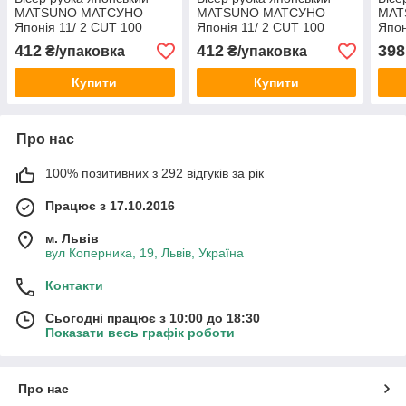
MATSUNO МАТСУНО
MATSUNO МАТСУНО
MAT
Японія 11/ 2 CUT 100
Японія 11/ 2 CUT 100
Япон
грам, № 36, оранжево-
грам, № 551, коричневий
грам
412
412
398
₴/упаковка
₴/упаковка
золотисний блискучий
прозорий з перламутром
блис
Купити
Купити
Про нас
100% позитивних з 292 відгуків за рік
Працює з 17.10.2016
м. Львів
вул Коперника, 19, Львів, Україна
Контакти
Сьогодні працює з 10:00 до 18:30
Показати весь графік роботи
Про нас