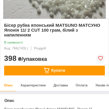
Бісер рубка японський MATSUNO МАТСУНО
Японія 11/ 2 CUT 100 грам, білий з
напиленням
В наявності
Код: 766(743L)
Роздріб
398
₴/упаковка
Купити
Опис
Характеристики
Доставка
Оплата
Умови п
Опис
Бісер виробництва Японії фірми MANSUNO . Розмір 11,