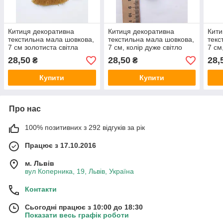
Китиця декоративна
Китиця декоративна
Кити
текстильна мала шовкова,
текстильна мала шовкова,
текс
7 см золотиста світла
7 см, колір дуже світло
7 см
шовкова 1 шт.
сірий, 1 шт.
роже
28,50
28,50
28,
₴
₴
Купити
Купити
Про нас
100% позитивних з 292 відгуків за рік
Працює з 17.10.2016
м. Львів
вул Коперника, 19, Львів, Україна
Контакти
Сьогодні працює з 10:00 до 18:30
Показати весь графік роботи