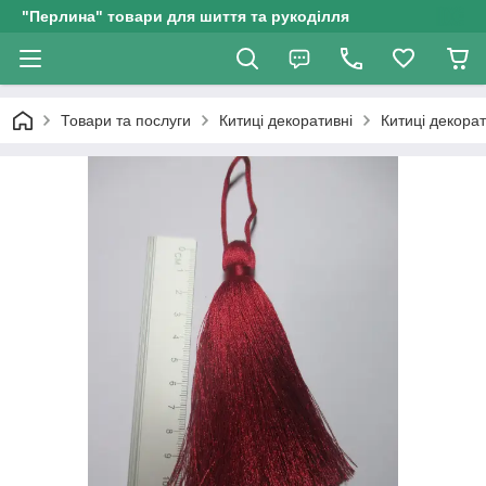
"Перлина" товари для шиття та рукоділля
Товари та послуги
Китиці декоративні
Китиці декорат